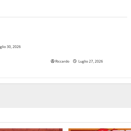
Giustizia
istro Nordio, la
Giustizia, personale della Regione
l presidente Schifani
assegnato alla Procura di Catania.
Schifani firma intesa col
glio 30, 2026
procuratore Curcio
Riccardo
Luglio 27, 2026