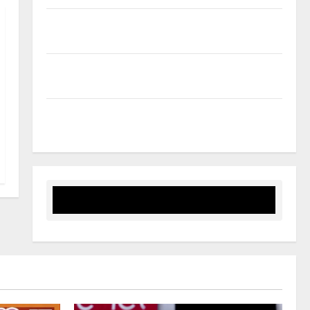
Leonforte: il 15 agosto concerto dei Modena City
Ramblers
Nuoto: Simone Capostagno de La Fenice Enna nella
Top Ten Nazionale dei 400 Misti
AIA ENNA: MICHELE BUZZONE E MARCO RICCOBENE
AL RADUNO DELLA C.A.N. C