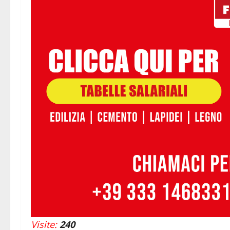
Visite:
240