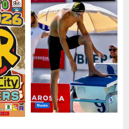
Nuoto
Nuoto: Simone Capostagno de La Fenice
rto dei
Enna nella Top Ten Nazionale dei 400