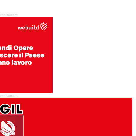
vertisement
vertisement