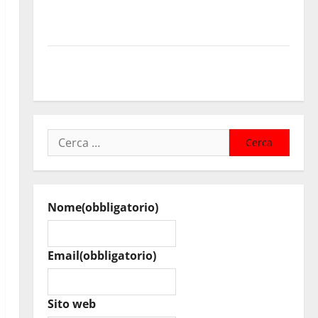
Nuoto: Simone Capostagno de La Fenice Enna nella
Top Ten Nazionale dei 400 Misti
AIA ENNA: MICHELE BUZZONE E MARCO RICCOBENE
AL RADUNO DELLA C.A.N. C
Ricerca
per:
Nome
(obbligatorio)
Email
(obbligatorio)
Sito web