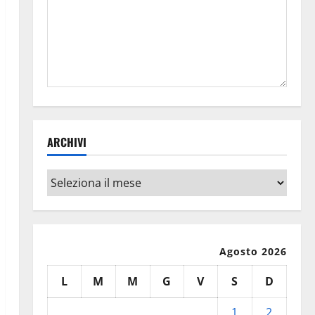
ARCHIVI
Archivi
Agosto 2026
L
M
M
G
V
S
D
1
2