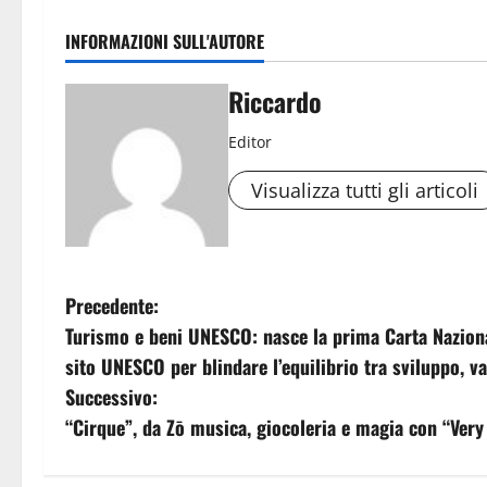
INFORMAZIONI SULL'AUTORE
Riccardo
Editor
Visualizza tutti gli articoli
N
Precedente:
Turismo e beni UNESCO: nasce la prima Carta Nazional
a
sito UNESCO per blindare l’equilibrio tra sviluppo, v
v
Successivo:
“Cirque”, da Zō musica, giocoleria e magia con “Very
i