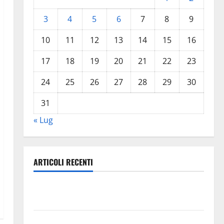
3
4
5
6
7
8
9
10
11
12
13
14
15
16
17
18
19
20
21
22
23
24
25
26
27
28
29
30
31
« Lug
ARTICOLI RECENTI
Escursionisti degli Erei: il Castello di Gresti continua
a crollare
Leonforte: il 20 agosto evento Folk internazionale