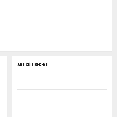
ARTICOLI RECENTI
Escursionisti degli Erei: il Castello di Gresti continua
a crollare
Leonforte: il 20 agosto evento Folk internazionale
Leonforte: il 15 agosto concerto dei Modena City
Ramblers