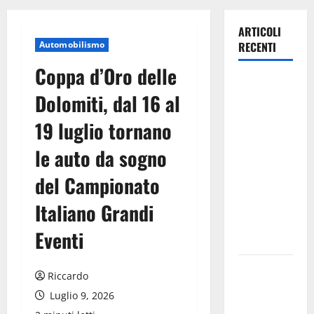
ARTICOLI
Automobilismo
RECENTI
Coppa d’Oro delle
TRIONFO
Dolomiti, dal 16 al
ASSOLUTO
A
19 luglio tornano
TAORMINA:
le auto da sogno
UN
NABUCCO
del Campionato
IMMORTALE
ACCENDE IL
Italiano Grandi
TEATRO
Eventi
ANTICO
Pasquasia,
Riccardo
il Mpa
Luglio 9, 2026
chiede la