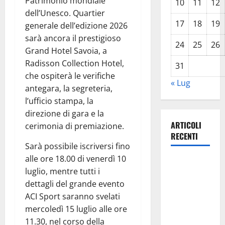
Patrimonio mondiale
10
11
12
dell’Unesco. Quartier
17
18
19
generale dell’edizione 2026
sarà ancora il prestigioso
24
25
26
Grand Hotel Savoia, a
Radisson Collection Hotel,
31
che ospiterà le verifiche
« Lug
antegara, la segreteria,
l’ufficio stampa, la
direzione di gara e la
ARTICOLI
cerimonia di premiazione.
RECENTI
Sarà possibile iscriversi fino
alle ore 18.00 di venerdì 10
TRIONFO
luglio, mentre tutti i
ASSOLUTO
dettagli del grande evento
A
ACI Sport saranno svelati
TAORMINA:
mercoledì 15 luglio alle ore
UN
11.30, nel corso della
NABUCCO