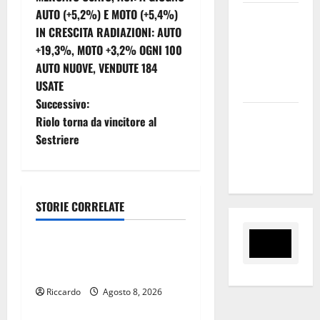
a
AUTO (+5,2%) E MOTO (+5,4%)
Inizia la
IN CRESCITA RADIAZIONI: AUTO
notte del
v
+19,3%, MOTO +3,2% OGNI 100
23° Rally
i
AUTO NUOVE, VENDUTE 184
Tirreno
USATE
Messina
g
Successivo:
Assoro il 9
Riolo torna da vincitore al
a
agosto
Sestriere
raduno
z
bandistico
i
STORIE CORRELATE
o
Automobilismo
n
La 64^ Svolte Di Popoli ha
alzato il sipario
e
Riccardo
Agosto 8, 2026
Automobilismo
a