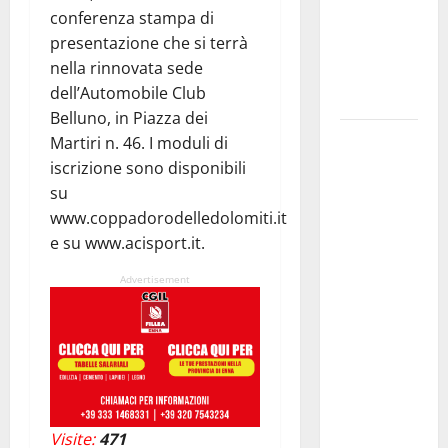
conferenza stampa di
IMMORTALE
presentazione che si terrà
ACCENDE IL
nella rinnovata sede
TEATRO
dell’Automobile Club
ANTICO
Belluno, in Piazza dei
Pasquasia,
Martiri n. 46. I moduli di
il Mpa
iscrizione sono disponibili
chiede la
su
convocazione
www.coppadorodelledolomiti.it
urgente del
e su www.acisport.it.
Consiglio
Advertisement
comunale di
Enna:
«Dopo gli
allarmismi,
confronto
pubblico su
atti e dati
Visite:
471