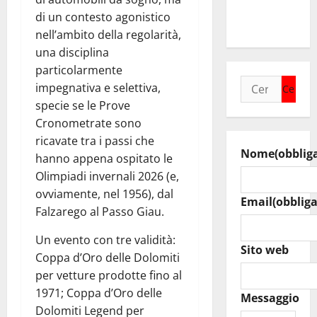
raduno
di un contesto agonistico
bandistico
nell’ambito della regolarità,
una disciplina
particolarmente
Ricerca
impegnativa e selettiva,
per:
specie se le Prove
Cronometrate sono
ricavate tra i passi che
Nome
(obblig
hanno appena ospitato le
Olimpiadi invernali 2026 (e,
ovviamente, nel 1956), dal
Email
(obbliga
Falzarego al Passo Giau.
Un evento con tre validità:
Sito web
Coppa d’Oro delle Dolomiti
per vetture prodotte fino al
1971; Coppa d’Oro delle
Messaggio
Dolomiti Legend per