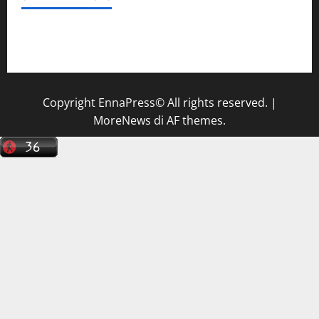
Il Centro La Diagnostica di Catenanuova ricerca un
tecnico sanitario di radiologia medica
a Enna
Copyright EnnaPress© All rights reserved.
|
MoreNews
di AF themes.