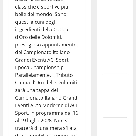
studi gli
classiche e sportive più
atti, nessun
belle del mondo: Sono
ampliamento
questi alcuni degli
della
ingredienti della Coppa
capsula,
d’Oro delle Dolomiti,
solo la
prestigioso appuntamento
bonifica
del Campionato Italiano
dell’amianto
Grandi Eventi ACI Sport
presente
Epoca Championship.
nel sito»
Parallelamente, il Tributo
Inizia la
Coppa d’Oro delle Dolomiti
notte del
sarà una tappa del
23° Rally
Campionato Italiano Grandi
Tirreno
Eventi Auto Moderne di ACI
Messina
Sport, in programma dal 16
al 19 luglio 2026. Non si
Assoro il 9
tratterà di una mera sfilata
agosto
di automobili da sogno, ma