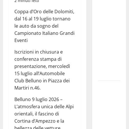
2 minuti letti
convocazione
urgente del
Coppa d’Oro delle Dolomiti,
Consiglio
dal 16 al 19 luglio tornano
comunale di
le auto da sogno del
Enna:
Campionato Italiano Grandi
«Dopo gli
Eventi
allarmismi,
Iscrizioni in chiusura e
confronto
conferenza stampa di
pubblico su
presentazione, mercoledì
atti e dati
15 luglio all’Automobile
progettuali»
Club Belluno in Piazza dei
Pasquasia,
Martiri n.46.
Colianni: «Il
Belluno 9 luglio 2026 –
presidente
L’atmosfera unica delle Alpi
del
orientali, il fascino di
Consiglio
Cortina d’Ampezzo e la
Comunale
bellezza delle vetture