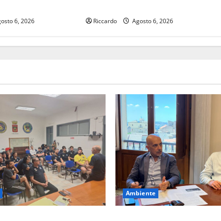
ei conti»
ecosistemi feriti dal fuoco»
osto 6, 2026
Riccardo
Agosto 6, 2026
Ambiente
erie A Gold: riunione
Cimitero pieno di erbacce: l’