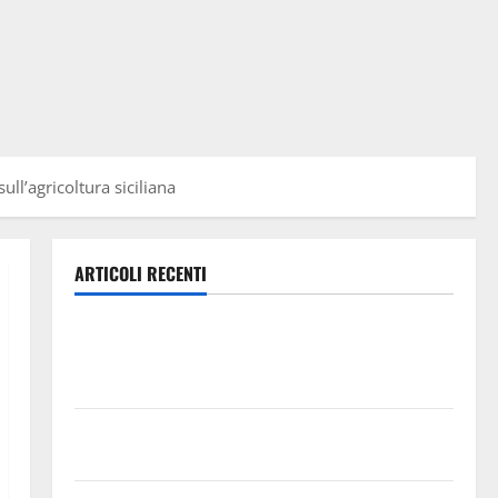
ull’agricoltura siciliana
ARTICOLI RECENTI
Previsioni Meteo Enna: Ieri nubifragio a Enna. Oggi
ancora possibilità di temporali pomeridiani
teoricamente meno diffusi
Pallamano Serie A Gold: riunione operativa a ranghi
completi per la Orlando Pallamano Haenna