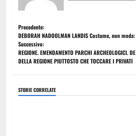
N
Precedente:
DEBORAH NADOOLMAN LANDIS Costume, non moda: ves
a
Successivo:
v
REGIONE. EMENDAMENTO PARCHI ARCHEOLOGICI. DE 
DELLA REGIONE PIUTTOSTO CHE TOCCARE I PRIVATI
i
g
a
STORIE CORRELATE
economia
economia
z
POSTE ITALIANE: IN PROVINCIA DI
Ddl “Coesione 
i
ENNA CON “SEGUIMI” LA
giunta a mano
CORRISPONDENZA VIENE IN
milioni. Schif
o
VACANZA CON TE
famiglie e alle