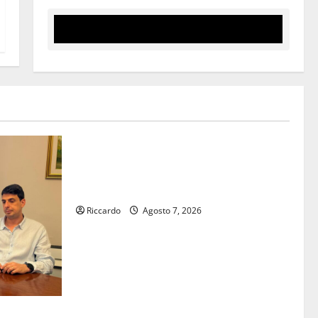
Eventi
Giochi di Quartiere e Calcio Balilla
Umano: tradizione e innovazione per la
festa della Madonna dè Carusi
Riccardo
Agosto 7, 2026
assessore