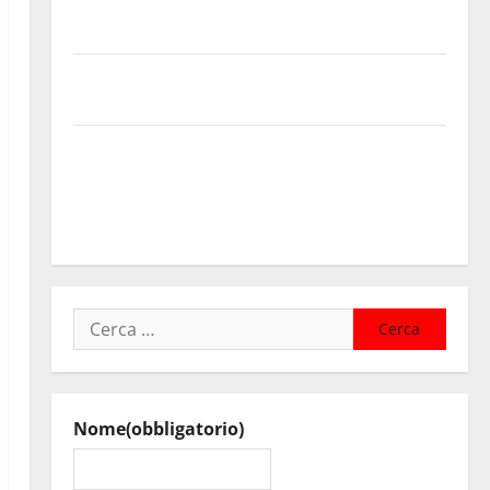
Cimitero pieno di erbacce: l’assessore Lombardo
assicura interventi in tempi celeri di Mario Pagaria
Giochi di Quartiere e Calcio Balilla Umano: tradizione
e innovazione per la festa della Madonna dè Carusi
Manovrina, Anci Sicilia: “Apprezziamo l’incremento
dei trasferimenti ai Comuni Un primo passo
importante che dovrà trovare continuità nelle
prossime Finanziarie”
Ricerca
per:
Nome
(obbligatorio)