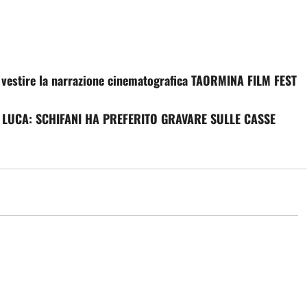
tire la narrazione cinematografica TAORMINA FILM FEST
LUCA: SCHIFANI HA PREFERITO GRAVARE SULLE CASSE
economia
e crescita”, ok da
Incendi, oltre 18 milioni per la
vra da oltre 220
riforestazione: pubblicato elenco
ani: «Sostegno alle
progetti ammissibili. Schifani e
 imprese, frutto del
Savarino: «Ricostruiamo gli