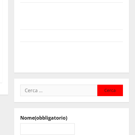
Sanità: Non riconosciuto il Buono Pasto: sindacato
Nursind avvia una vertenza a Asp e Oasi Maria SS
Troina
Giornata di vigilia per il 23° Rally Tirreno Messina
Automobilismo – Si chiuderanno il 19 agosto le
iscrizioni al 6° Slalom Città di Alessandria della
Rocca
Ricerca
per:
Nome
(obbligatorio)