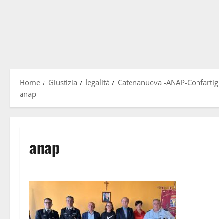
Home
Giustizia
legalità
Catenanuova -ANAP-Confartigia
anap
anap