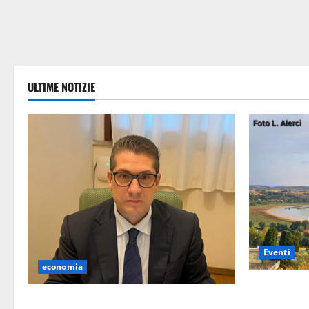
ULTIME NOTIZIE
Eventi
economia
Pergusa si 
Lavoro. Venezia (PD): “Depositato ddl
dell’Assunta