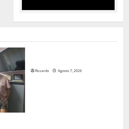
Rally
Giornata di vigilia per il 23° Rally
Tirreno Messina
Riccardo
Agosto 7, 2026
Buono Pasto:
vertenza a