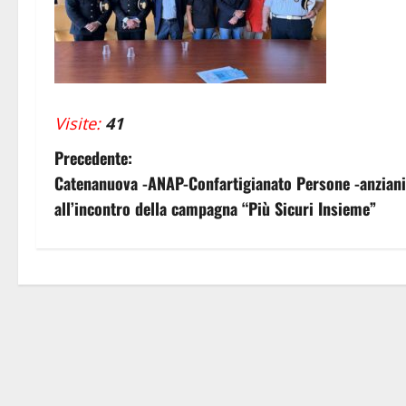
Visite:
41
N
Precedente:
Catenanuova -ANAP-Confartigianato Persone -anziani 
a
all’incontro della campagna “Più Sicuri Insieme”
v
i
g
a
z