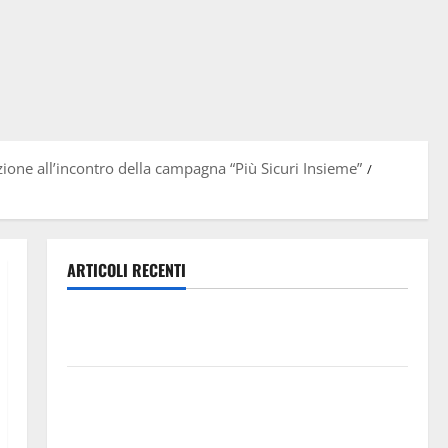
ione all’incontro della campagna “Più Sicuri Insieme”
ARTICOLI RECENTI
Lavoro. Venezia (PD): “Depositato ddl all’ARS per
valorizzare le imprese domestiche”
Pergusa si prepara alla “Notte dell’Assunta”: il 14
agosto musica, spettacolo, gastronomia e una
sorpresa di mezzanotte.