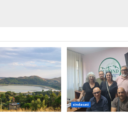
sindacati
prepara alla “Notte
Sanità: Non riconosciuto il 
”: il 14 agosto musica,
sindacato Nursind avvia una 