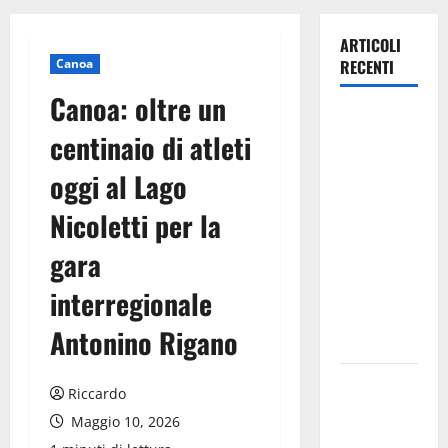
ARTICOLI
Canoa
RECENTI
Canoa: oltre un
TRIONFO
centinaio di atleti
ASSOLUTO
A
oggi al Lago
TAORMINA:
Nicoletti per la
UN
NABUCCO
gara
IMMORTALE
ACCENDE IL
interregionale
TEATRO
Antonino Rigano
ANTICO
Pasquasia,
Riccardo
il Mpa
Maggio 10, 2026
chiede la