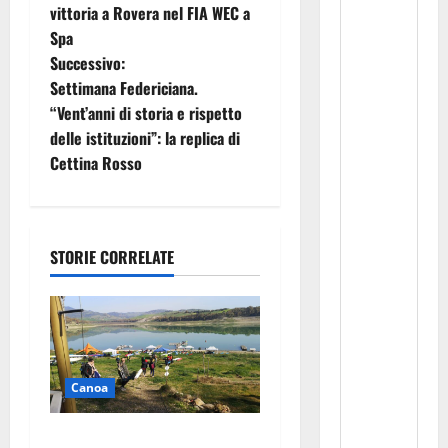
a
vittoria a Rovera nel FIA WEC a
Spa
v
Successivo:
i
Settimana Federiciana.
“Vent’anni di storia e rispetto
g
delle istituzioni”: la replica di
Cettina Rosso
a
z
i
STORIE CORRELATE
o
n
e
Canoa
a
Canoa: i risultati del