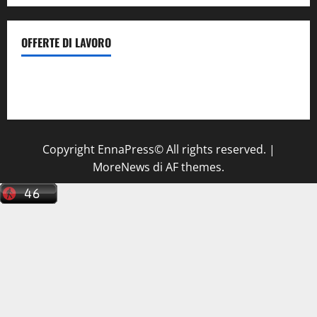
OFFERTE DI LAVORO
Il Centro La Diagnostica di Catenanuova ricerca un
tecnico sanitario di radiologia medica
a Enna
Copyright EnnaPress© All rights reserved.
|
MoreNews
di AF themes.