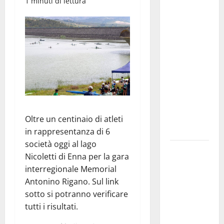
1 minuti di lettura
convocazione
urgente del
Consiglio
comunale di
Enna:
«Dopo gli
allarmismi,
confronto
pubblico su
atti e dati
Oltre un centinaio di atleti
progettuali»
in rappresentanza di 6
società oggi al lago
Pasquasia,
Nicoletti di Enna per la gara
Colianni: «Il
interregionale Memorial
presidente
Antonino Rigano. Sul link
del
sotto si potranno verificare
Consiglio
tutti i risultati.
Comunale