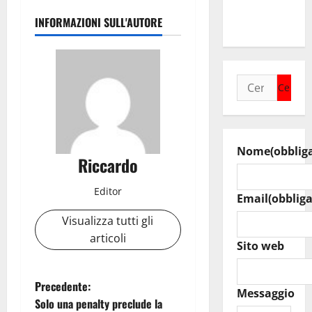
raduno
INFORMAZIONI SULL'AUTORE
bandistico
Ricerca
per:
Nome
(obblig
Riccardo
Editor
Email
(obbliga
Visualizza tutti gli
articoli
Sito web
N
Precedente:
Messaggio
Solo una penalty preclude la