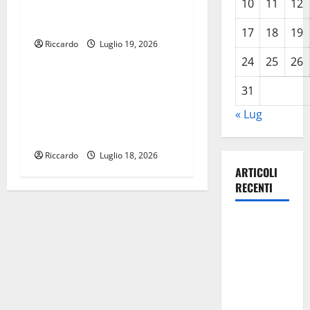
10
11
12
nazionale di velocità al Lago
Nicoletti di Enna
17
18
19
Riccardo
Luglio 19, 2026
Canoa
24
25
26
Canoa: oggi e domani al
31
lago Nicoletti un prova del
« Lug
circuito nazionale di
Velocità
Riccardo
Luglio 18, 2026
ARTICOLI
RECENTI
TRIONFO
ASSOLUTO
A
TAORMINA:
UN
NABUCCO