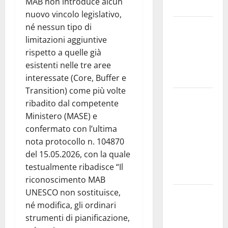
MAB non introduce alcun
dell’anima.
nuovo vincolo legislativo,
Sicilia
né nessun tipo di
interna:
limitazioni aggiuntive
identità,
rispetto a quelle già
fragilità e
esistenti nelle tre aree
rinascita
interessate (Core, Buffer e
Transition) come più volte
SANT’AGATA
ribadito dal competente
LI BATTIATI:
Ministero (MASE) e
MARTEDÌ 11
confermato con l’ultima
AGOSTO IL
nota protocollo n. 104870
LIVE DI
del 15.05.2026, con la quale
ALESSANDRO
testualmente ribadisce “Il
PANICOLA
riconoscimento MAB
UNESCO non sostituisce,
Enna e
né modifica, gli ordinari
Caltanissetta,
strumenti di pianificazione,
i due