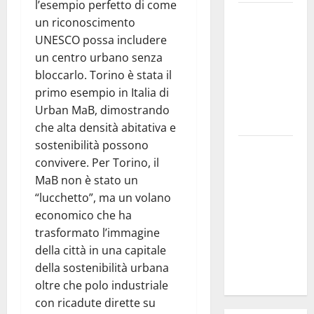
l’esempio perfetto di come
SANT’AGATA
un riconoscimento
LI BATTIATI:
UNESCO possa includere
MARTEDÌ 11
un centro urbano senza
AGOSTO IL
bloccarlo. Torino è stata il
LIVE DI
primo esempio in Italia di
ALESSANDRO
Urban MaB, dimostrando
PANICOLA
che alta densità abitativa e
sostenibilità possono
Enna e
convivere. Per Torino, il
Caltanissetta,
MaB non è stato un
i due
“lucchetto”, ma un volano
sindaci
economico che ha
insieme per
trasformato l’immagine
rafforzare i
della città in una capitale
servizi del
della sostenibilità urbana
territorio
oltre che polo industriale
con ricadute dirette su