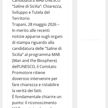
Candidatura MAB UNESCO
gestore
“Saline di Sicilia”: Chiarezza,
della prima
Sviluppo e Tutela del
riserva
Territorio
marina
Trapani, 28 maggio 2026 –
istituita in
In merito alle recenti
Italia
notizie apparse sugli organi
di stampa riguardo alla
Prende il
candidatura delle “Saline di
via la
Sicilia” al programma MAB
rassegna
(Man and the Biosphere)
“Prospettiva
dell’UNESCO, il Comitato
Battiato”,
Promotore ritiene
tre giorni di
doveroso intervenire per
cinema
fare chiarezza e ristabilire
dedicati al
la verità dei fatti.
leggendario
È fondamentale chiarire un
Franco, nel
punto: il riconoscimento
suo luogo