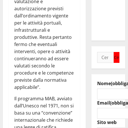
valutazione e
sindaci
autorizzazione previsti
insieme per
dall’ordinamento vigente
rafforzare i
per le attività portuali,
servizi del
infrastrutturali e
territorio
produttive. Resta pertanto
fermo che eventuali
interventi, opere o attività
Ricerca
continueranno ad essere
per:
valutati secondo le
procedure e le competenze
previste dalla normativa
Nome
(obblig
applicabile”.
Il programma MAB, avviato
Email
(obbliga
dall’Unesco nel 1971, non si
basa su una “convenzione”
internazionale che richiede
Sito web
una legge di ratifica