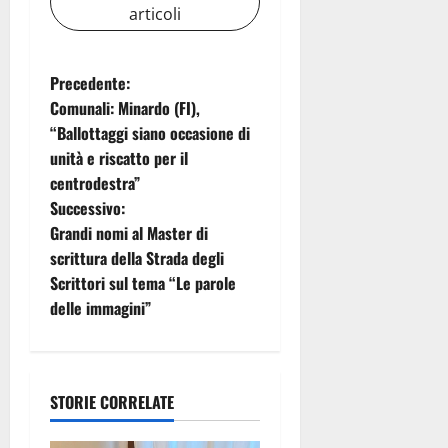
articoli
N
Precedente:
Comunali: Minardo (FI),
a
“Ballottaggi siano occasione di
unità e riscatto per il
v
centrodestra”
i
Successivo:
Grandi nomi al Master di
g
scrittura della Strada degli
Scrittori sul tema “Le parole
a
delle immagini”
z
i
STORIE CORRELATE
o