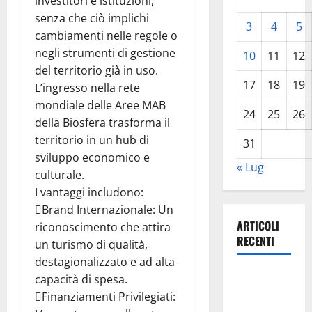
investitori e istituzioni,
senza che ciò implichi
3
4
5
cambiamenti nelle regole o
negli strumenti di gestione
10
11
12
del territorio già in uso.
17
18
19
L’ingresso nella rete
mondiale delle Aree MAB
24
25
26
della Biosfera trasforma il
territorio in un hub di
31
sviluppo economico e
« Lug
culturale.
I vantaggi includono:
Brand Internazionale: Un
ARTICOLI
riconoscimento che attira
RECENTI
un turismo di qualità,
destagionalizzato e ad alta
La gestione
capacità di spesa.
dell’Area
Finanziamenti Privilegiati:
Marina