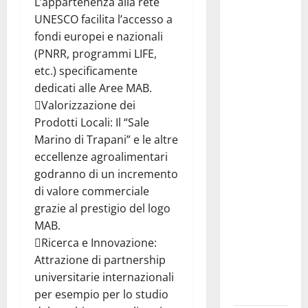
L’appartenenza alla rete
Protetta
UNESCO facilita l’accesso a
“Isola di
fondi europei e nazionali
Ustica”
(PNRR, programmi LIFE,
resta
etc.) specificamente
saldamente
dedicati alle Aree MAB.
in capo al
Valorizzazione dei
Comune di
Prodotti Locali: Il “Sale
Ustica, che
Marino di Trapani” e le altre
viene
eccellenze agroalimentari
confermato
godranno di un incremento
quale ente
di valore commerciale
gestore
grazie al prestigio del logo
della prima
MAB.
riserva
Ricerca e Innovazione:
marina
Attrazione di partnership
istituita in
universitarie internazionali
Italia
per esempio per lo studio