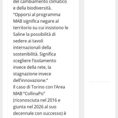
del cambiamento climatico
Prende il
e della biodiversità.
via la
“Opporsi al programma
rassegna
MAB significa negare al
“Prospettiva
territorio su cui insistono le
Battiato”,
Saline la possibilità di
tre giorni di
sedere ai tavoli
cinema
internazionali della
dedicati al
sostenibilità. Significa
leggendario
scegliere l’isolamento
Franco, nel
invece della rete, la
suo luogo
stagnazione invece
dell’anima.
dell’innovazione.”
Il caso di Torino con l’Area
Sicilia
MAB “CollinaPo”
interna:
(riconosciuta nel 2016 e
identità,
giunta nel 2026 al suo
fragilità e
decennale con successo) è
rinascita