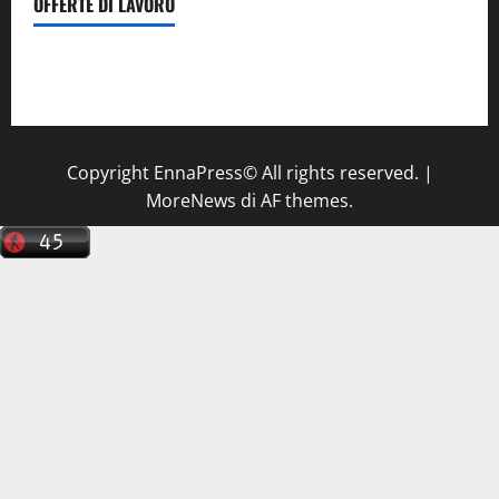
OFFERTE DI LAVORO
Il Centro La Diagnostica di Catenanuova ricerca un
tecnico sanitario di radiologia medica
a Enna
Copyright EnnaPress© All rights reserved.
|
MoreNews
di AF themes.