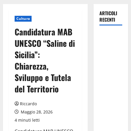
ARTICOLI
Cultura
RECENTI
Candidatura MAB
La gestione
UNESCO “Saline di
dell’Area
Marina
Sicilia”:
Protetta
Chiarezza,
“Isola di
Ustica”
Sviluppo e Tutela
resta
saldamente
del Territorio
in capo al
Comune di
Riccardo
Ustica, che
Maggio 28, 2026
viene
4 minuti letti
confermato
quale ente