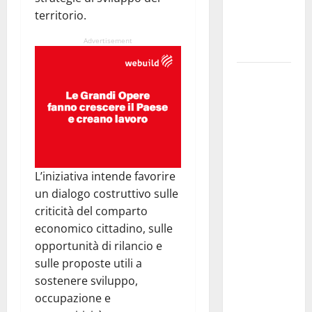
nella
territorio.
provincia di
Advertisement
Palermo
Salmo sarà
in Sicilia il
9 e 11
agosto a
Catania
(Villa
L’iniziativa intende favorire
Bellini) e
un dialogo costruttivo sulle
Palermo
criticità del comparto
(Velodromo)
economico cittadino, sulle
per due
opportunità di rilancio e
date del
sulle proposte utili a
Wave
sostenere sviluppo,
Summer
occupazione e
Music