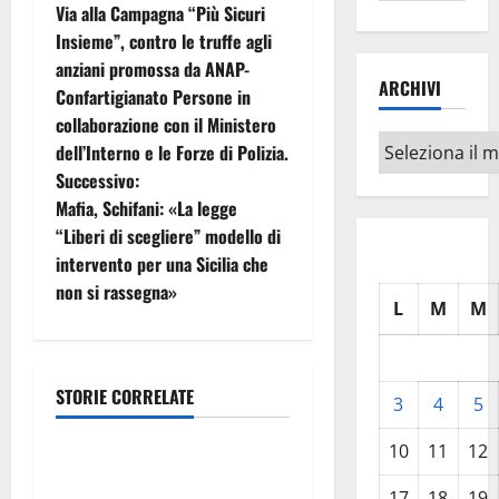
Via alla Campagna “Più Sicuri
a
Insieme”, contro le truffe agli
anziani promossa da ANAP-
v
ARCHIVI
Confartigianato Persone in
i
collaborazione con il Ministero
Archivi
dell’Interno e le Forze di Polizia.
g
Successivo:
Mafia, Schifani: «La legge
a
“Liberi di scegliere” modello di
z
intervento per una Sicilia che
non si rassegna»
i
L
M
M
o
STORIE CORRELATE
n
3
4
5
Politica
e
10
11
12
Regione. Pellegrino a
Mannino “Ignora le basi dei
17
18
19