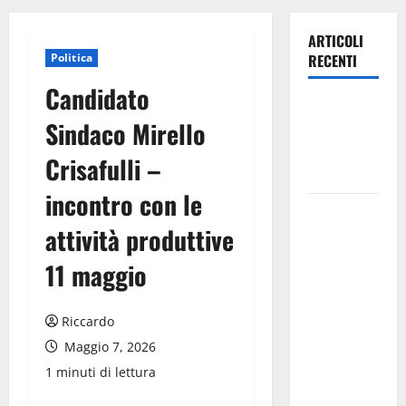
ARTICOLI
Politica
RECENTI
Candidato
Leonforte:
Sindaco Mirello
questa sera
la Notte
Crisafulli –
Bianca
incontro con le
Italia fuori
attività produttive
dal
Mondiale?
11 maggio
Alessio
Sundas:
Riccardo
«Prima di
scegliere il
Maggio 7, 2026
commissario
1 minuti di lettura
tecnico, si