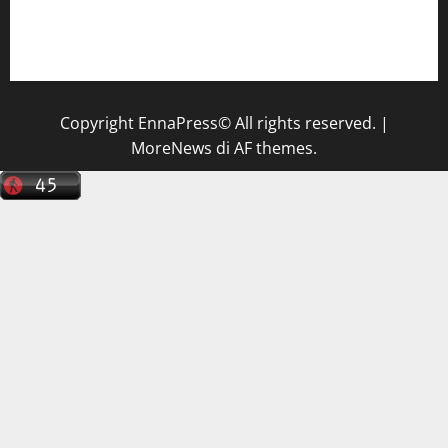
Il Centro La Diagnostica di Catenanuova ricerca un
tecnico sanitario di radiologia medica
a Enna
Copyright EnnaPress© All rights reserved.
|
MoreNews
di AF themes.