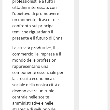
molto
professionisti e a tutti i
atteso dai
cittadini interessati, con
lavoratori
l’obiettivo di promuovere
della
un momento di ascolto e
Regione
confronto sui principali
Siciliana”
temi che riguardano il
presente e il futuro di Enna.
TEATRI DI
PIETRA
Le attività produttive, il
2026 in
commercio, le imprese e il
Sicilia
mondo delle professioni
Riccardo III
rappresentano una
e
componente essenziale per
Shakespeare
la crescita economica e
a Ustica:
sociale della nostra città e
Teatri di
devono avere un ruolo
Pietra
centrale nelle scelte
prosegue il
amministrative e nelle
suo viaggio
strategie di sviluppo del