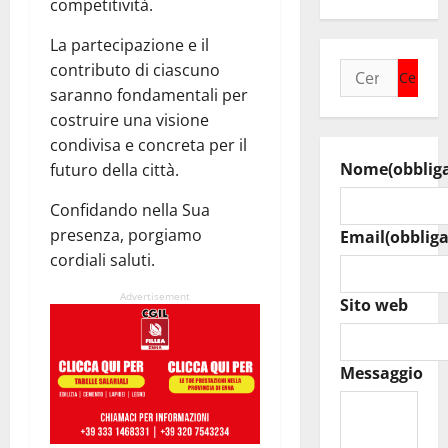
competitività.
La partecipazione e il
contributo di ciascuno
Ricerca
saranno fondamentali per
per:
costruire una visione
condivisa e concreta per il
Nome
(obblig
futuro della città.
Confidando nella Sua
presenza, porgiamo
Email
(obbliga
cordiali saluti.
Advertisement
Sito web
Messaggio