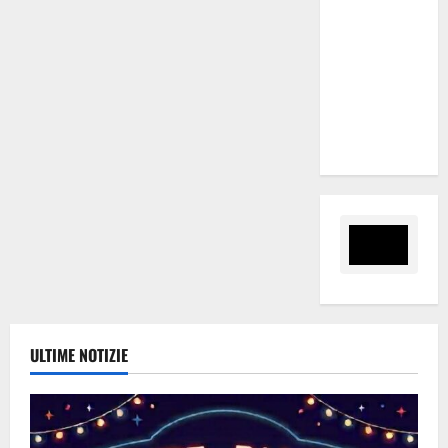
(Velodromo)
per due
date del
Wave
Summer
Music
ULTIME NOTIZIE