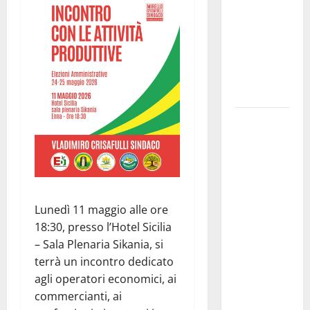
ripensi un
sistema che
non
valorizza
più i
giovani»
Pubblicazione
delle
graduatorie
definitive
delle
progressioni
Lunedì 11 maggio alle ore
verticali in
18:30, presso l’Hotel Sicilia
deroga, i
– Sala Plenaria Sikania, si
sindacati:
terrà un incontro dedicato
“Un
agli operatori economici, ai
traguardo
commercianti, ai