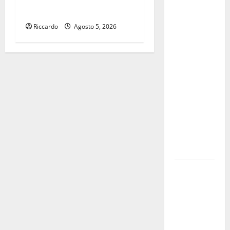
Alessio
BUON SENSO”
Sundas:
Riccardo
Agosto 5, 2026
«Prima di
scegliere il
commissario
tecnico, si
ripensi un
sistema che
non
valorizza
più i
giovani»
Pubblicazione
delle
graduatorie
definitive
delle