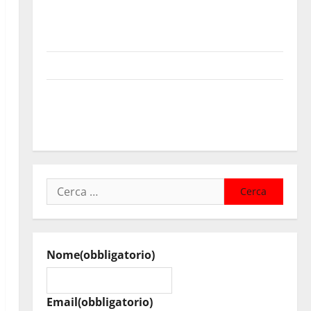
Sanità: Non riconosciuto il Buono Pasto: sindacato
Nursind avvia una vertenza a Asp e Oasi Maria SS
Troina
Giornata di vigilia per il 23° Rally Tirreno Messina
Automobilismo – Si chiuderanno il 19 agosto le
iscrizioni al 6° Slalom Città di Alessandria della
Rocca
Ricerca
per:
Nome
(obbligatorio)
Email
(obbligatorio)