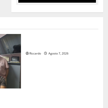
Rally
Giornata di vigilia per il 23° Rally
Tirreno Messina
Riccardo
Agosto 7, 2026
Buono Pasto:
vertenza a