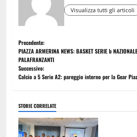
Visualizza tutti gli articoli
N
Precedente:
PIAZZA ARMERINA NEWS: BASKET SERIE b NAZIONALE
a
PALAFRANZANTI
v
Successivo:
Calcio a 5 Serie A2: pareggio interno per la Gear Pi
i
g
a
STORIE CORRELATE
Calcio
z
Calcio le comu
i
SIcilia