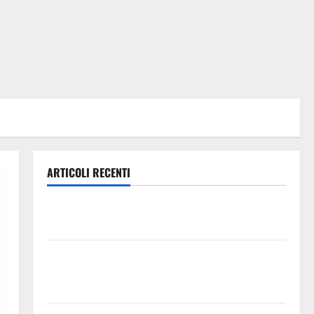
ARTICOLI RECENTI
Lavoro. Venezia (PD): “Depositato ddl all’ARS per
valorizzare le imprese domestiche”
Pergusa si prepara alla “Notte dell’Assunta”: il 14
agosto musica, spettacolo, gastronomia e una
sorpresa di mezzanotte.