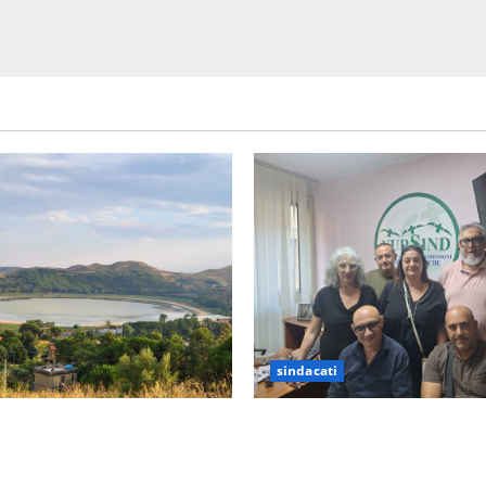
sindacati
prepara alla “Notte
Sanità: Non riconosciuto il 
”: il 14 agosto musica,
sindacato Nursind avvia una 
 gastronomia e una sorpresa
Asp e Oasi Maria SS Troina