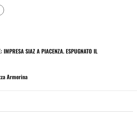
: IMPRESA SIAZ A PIACENZA. ESPUGNATO IL
azza Armerina
Calcio
nicazioni della LND
Calcio serie D: all’Enna arrivano il
tecnico Marco Coppa e la DS