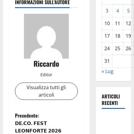
INFORMAZIONI SULL'AUTORE
3
4
5
10
11
12
17
18
19
24
25
26
31
Riccardo
« Lug
Editor
Visualizza tutti gli
articoli
ARTICOLI
RECENTI
N
Precedente:
Escursionisti
𝗗𝗘.𝗖𝗢. 𝗙𝗘𝗦𝗧
degli Erei: il
a
𝗟𝗘𝗢𝗡𝗙𝗢𝗥𝗧𝗘 𝟮𝟬𝟮𝟲
Castello di