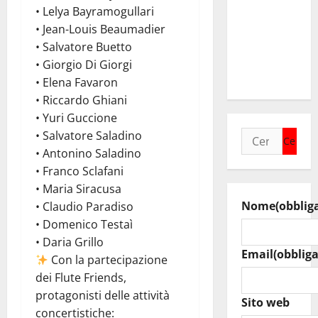
MARCO
• Lelya Bayramogullari
RICCOBENE
• Jean-Louis Beaumadier
AL RADUNO
• Salvatore Buetto
DELLA
• Giorgio Di Giorgi
C.A.N. C
• Elena Favaron
• Riccardo Ghiani
• Yuri Guccione
• Salvatore Saladino
Ricerca
• Antonino Saladino
per:
• Franco Sclafani
• Maria Siracusa
Nome
(obblig
• Claudio Paradiso
• Domenico Testaì
• Daria Grillo
Email
(obbliga
Con la partecipazione
dei Flute Friends,
protagonisti delle attività
Sito web
concertistiche: