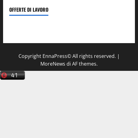
OFFERTE DI LAVORO
Il Centro La Diagnostica di Catenanuova ricerca un
tecnico sanitario di radiologia medica
a Enna
Copyright EnnaPress© All rights reserved.
|
MoreNews
di AF themes.