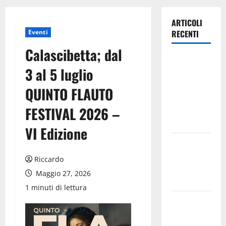
ARTICOLI
Eventi
RECENTI
Calascibetta; dal
Escursionisti
3 al 5 luglio
degli Erei: il
Castello di
QUINTO FLAUTO
Gresti
FESTIVAL 2026 –
continua a
crollare
VI Edizione
Leonforte:
il 20 agosto
Riccardo
evento Folk
Maggio 27, 2026
internazionale
1 minuti di lettura
Leonforte:
il 15 agosto