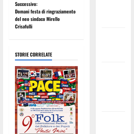
Successivo:
v
Gresti
Domani festa di ringraziamento
continua a
i
del neo sindaco Mirello
crollare
Crisafulli
g
Leonforte:
il 20 agosto
a
evento Folk
STORIE CORRELATE
z
internazionale
Leonforte:
i
il 15 agosto
o
concerto
dei Modena
n
City
Ramblers
e
Nuoto:
a
Simone
Capostagno