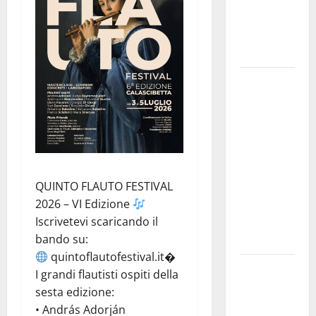
concerto
dei Modena
City
Ramblers
Nuoto:
Simone
Capostagno
de La
Fenice Enna
nella Top
QUINTO FLAUTO FESTIVAL
Ten
2026 – VI Edizione
Nazionale
Iscrivetevi scaricando il
dei 400
bando su:
Misti
quintoflautofestival.it⁠�
AIA ENNA:
I grandi flautisti ospiti della
MICHELE
sesta edizione:
BUZZONE E
• András Adorján