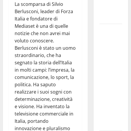
musicale
La scomparsa di Silvio
tra Oriente
Berlusconi, leader di Forza
e Occidente
Italia e fondatore di
Mediaset è una di quelle
Manovra
notizie che non avrei mai
regionale:
voluto conoscere.
Fp Cgil, Cisl
Berlusconi è stato un uomo
Fp, Sadirs,
straordinario, che ha
Ugl e Uil Fp
segnato la storia dell’Italia
esprimono
in molti campi: l’impresa, la
apprezzamento
comunicazione, lo sport, la
per il
politica. Ha saputo
rispetto
realizzare i suoi sogni con
degli
determinazione, creatività
impegni
e visione. Ha inventato la
assunti sul
televisione commerciale in
salario
Italia, portando
accessorio
innovazione e pluralismo