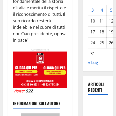
fondamentale della storia
d’Italia e merita il rispetto e
3
4
5
il riconoscimento di tutti. Il
suo ricordo resterà
10
11
12
indelebile nel cuore di tutti
17
18
19
noi. Ciao presidente, riposa
in pace”.
24
25
26
Advertisement
31
« Lug
ARTICOLI
RECENTI
Visite:
522
MERCATO
INFORMAZIONI SULL'AUTORE
AUTO ACI: A