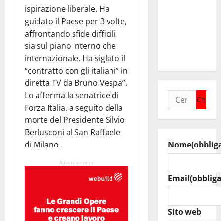
SOPRANA
ispirazione liberale. Ha
CON
guidato il Paese per 3 volte,
“RIDERE IN
affrontando sfide difficili
ORDINE
sia sul piano interno che
ALFABETICO”
internazionale. Ha siglato il
“contratto con gli italiani” in
diretta TV da Bruno Vespa”.
Lo afferma la senatrice di
Ricerca
Forza Italia, a seguito della
per:
morte del Presidente Silvio
Berlusconi al San Raffaele
di Milano.
Nome
(obblig
Advertisement
Email
(obbliga
Sito web