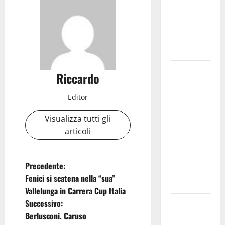
LUGLIO
OGNI 100
NUOVE
VENDUTE
213 USATE
Alkantara
Riccardo
Fest 2026
si chiude l’8
Editor
agosto con
Visualizza tutti gli
gli Afro
articoli
Anatolian
Tales, ponte
musicale
N
Precedente:
tra Oriente
Fenici si scatena nella “sua”
e Occidente
a
Vallelunga in Carrera Cup Italia
Successivo:
Manovra
v
Berlusconi. Caruso
regionale: