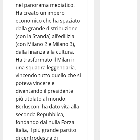
nel panorama mediatico.
GANGI
Ha creato un impero
ILLUMINA
economico che ha spaziato
LA SUA
dalla grande distribuzione
TRADIZIONE
(con la Standa) all’edilizia
CON
(con Milano 2 e Milano 3),
“AGNUNI
dalla finanza alla cultura.
BINIDITTU”
Ha trasformato il Milan in
GRAZIE A
una squadra leggendaria,
PROGETTO
vincendo tutto quello che si
DEMOCRAZIA
poteva vincere e
PARTECIPATA
diventando il presidente
PINETA FEST
più titolato al mondo.
2026: L’11
Berlusconi ha dato vita alla
AGOSTO
seconda Repubblica,
ROBERTO
fondando dal nulla Forza
CIUFOLI A
Italia, il più grande partito
PETRALIA
di centrodestra di