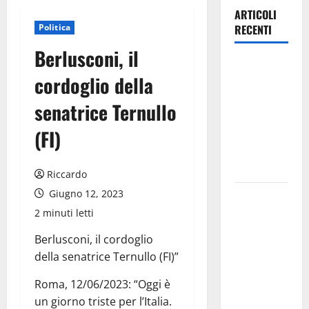
ARTICOLI
Politica
RECENTI
Berlusconi, il
MERCATO
cordoglio della
AUTO ACI: A
LUGLIO
senatrice Ternullo
OGNI 100
(FI)
NUOVE
VENDUTE
213 USATE
Riccardo
Giugno 12, 2023
Alkantara
Fest 2026
2 minuti letti
si chiude l’8
Berlusconi, il cordoglio
agosto con
della senatrice Ternullo (FI)”
gli Afro
Anatolian
Roma, 12/06/2023: “Oggi è
Tales, ponte
un giorno triste per l’Italia.