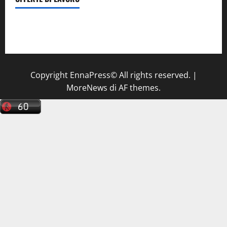
Il Centro La Diagnostica di Catenanuova ricerca un
tecnico sanitario di radiologia medica
a Enna
Copyright EnnaPress© All rights reserved.
|
MoreNews
di AF themes.