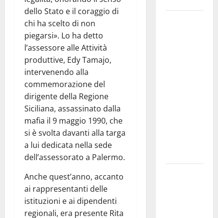
Siviglia”
dello Stato e il coraggio di
Previsioni
chi ha scelto di non
Meteo
piegarsi». Lo ha detto
Enna: Nuova
l’assessore alle Attività
probabilità
produttive, Edy Tamajo,
di
intervenendo alla
temporali
commemorazione del
pomeridiani.
dirigente della Regione
Temperature
Siciliana, assassinato dalla
stabili, due
mafia il 9 maggio 1990, che
gradi circa
si è svolta davanti alla targa
sopra
a lui dedicata nella sede
media.
dell’assessorato a Palermo.
Il sindaco di
Anche quest’anno, accanto
Enna
ai rappresentanti delle
Mirello
istituzioni e ai dipendenti
Crisafulli
regionali, era presente Rita