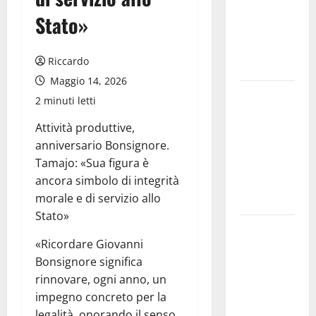
allarmismi
Stato»
e
speculazioni
Riccardo
politiche”
Maggio 14, 2026
Pasquasia:
2 minuti letti
uno dei più
Attività produttive,
grandi
anniversario Bonsignore.
“Buchi
Tamajo: «Sua figura è
Neri” della
ancora simbolo di integrità
Regione
morale e di servizio allo
Sicilia
Stato»
Enna questa
«Ricordare Giovanni
sera al
Bonsignore significa
piazzale
rinnovare, ogni anno, un
Euno “Il
impegno concreto per la
Barbiere di
legalità, onorando il senso