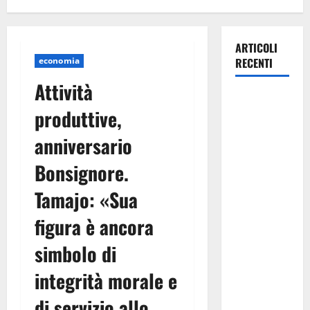
ARTICOLI
economia
RECENTI
Attività
Pasquasia,
produttive,
Giuseppe
Carta: “Al
anniversario
rientro dei
Bonsignore.
lavori
parlamentari,
Tamajo: «Sua
urgente
audizione in
figura è ancora
Commissione
simbolo di
Ambiente,
servono
integrità morale e
chiarezza e
di servizio allo
atti, non