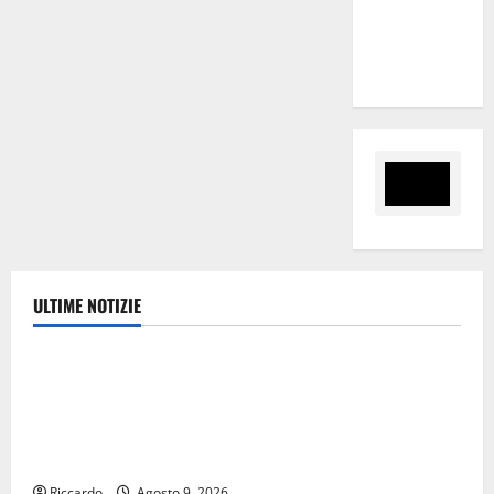
“Sinergia
tra i due
territori”
ULTIME NOTIZIE
Ambiente
Pasquasia, Giuseppe Carta: “Al rientro dei lavori
parlamentari, urgente audizione in Commissione
Ambiente, servono chiarezza e atti, non allarmismi e
speculazioni politiche”
Riccardo
Agosto 9, 2026