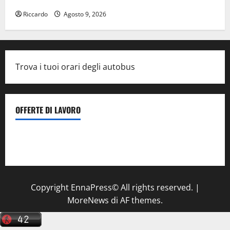
Riccardo
Agosto 9, 2026
Trova i tuoi orari degli autobus
OFFERTE DI LAVORO
Il Centro La Diagnostica di Catenanuova ricerca un
tecnico sanitario di radiologia medica
a Enna
Copyright EnnaPress© All rights reserved.
|
MoreNews
di AF themes.