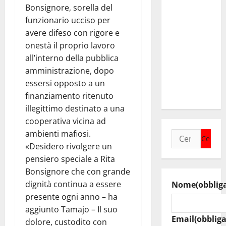
incontra il
Bonsignore, sorella del
collega di
funzionario ucciso per
Caltanissetta
avere difeso con rigore e
Walter
onestà il proprio lavoro
Tesauro
all’interno della pubblica
“Sinergia
amministrazione, dopo
tra i due
essersi opposto a un
territori”
finanziamento ritenuto
illegittimo destinato a una
cooperativa vicina ad
ambienti mafiosi.
Ricerca
«Desidero rivolgere un
per:
pensiero speciale a Rita
Bonsignore che con grande
dignità continua a essere
Nome
(obblig
presente ogni anno – ha
aggiunto Tamajo – Il suo
Email
(obbliga
dolore, custodito con