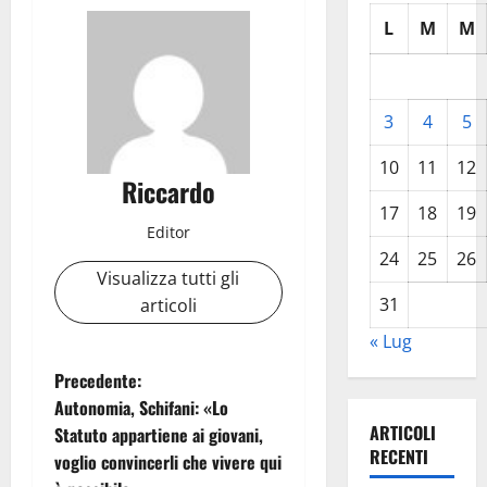
L
M
M
3
4
5
10
11
12
Riccardo
17
18
19
Editor
24
25
26
Visualizza tutti gli
31
articoli
« Lug
N
Precedente:
Autonomia, Schifani: «Lo
a
ARTICOLI
Statuto appartiene ai giovani,
RECENTI
voglio convincerli che vivere qui
v