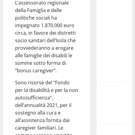
Comunale
L’assessorato regionale
studi gli
della Famiglia e delle
atti, nessun
politiche sociali ha
ampliamento
impegnato 1.870.000 euro
della
circa, in favore dei distretti
capsula,
socio sanitari dell’Isola che
solo la
provvederanno a erogare
bonifica
alle famiglie dei disabili le
dell’amianto
somme sotto forma di
presente
“bonus caregiver”.
nel sito»
Sono risorse del “Fondo
Inizia la
per la disabilità e per la non
notte del
autosufficienza”,
23° Rally
dell’annualità 2021, per il
Tirreno
sostegno alla cura e
Messina
all’assistenza fornita dai
caregiver familiari. Le
Assoro il 9