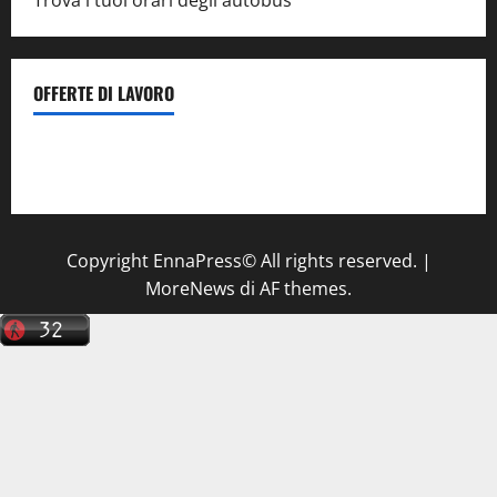
Trova i tuoi orari degli autobus
OFFERTE DI LAVORO
Il Centro La Diagnostica di Catenanuova ricerca un
tecnico sanitario di radiologia medica
a Enna
Copyright EnnaPress© All rights reserved.
|
MoreNews
di AF themes.