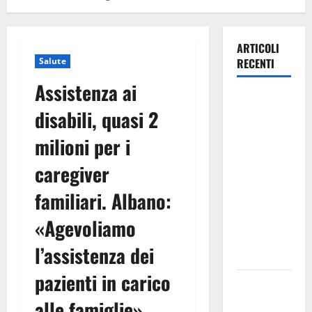
ARTICOLI
Salute
RECENTI
Assistenza ai
TRIONFO
disabili, quasi 2
ASSOLUTO
A
milioni per i
TAORMINA:
caregiver
UN
NABUCCO
familiari. Albano:
IMMORTALE
ACCENDE IL
«Agevoliamo
TEATRO
l’assistenza dei
ANTICO
pazienti in carico
Pasquasia,
il Mpa
alle famiglie»