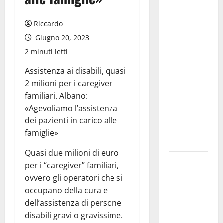
chiede la
convocazione
Riccardo
urgente del
Giugno 20, 2023
Consiglio
2 minuti letti
comunale di
Enna:
Assistenza ai disabili, quasi
«Dopo gli
2 milioni per i caregiver
allarmismi,
familiari. Albano:
confronto
«Agevoliamo l’assistenza
pubblico su
dei pazienti in carico alle
atti e dati
famiglie»
progettuali»
Quasi due milioni di euro
Pasquasia,
per i “caregiver” familiari,
Colianni: «Il
ovvero gli operatori che si
presidente
occupano della cura e
del
dell’assistenza di persone
Consiglio
disabili gravi o gravissime.