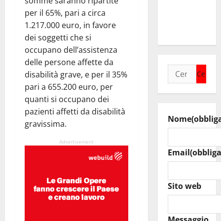
somme saranno ripartite
agosto
per il 65%, pari a circa
raduno
1.217.000 euro, in favore
bandistico
dei soggetti che si
occupano dell’assistenza
delle persone affette da
Ricerca
disabilità grave, e per il 35%
per:
pari a 655.200 euro, per
quanti si occupano dei
pazienti affetti da disabilità
Nome
(obblig
gravissima.
Advertisement
Email
(obbliga
Sito web
Messaggio