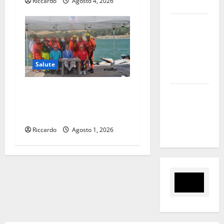
Riccardo
Agosto 4, 2026
nel sito»
Inizia la
notte del
23° Rally
Tirreno
Salute
Messina
Soccorsi in ambiente
Assoro il 9
acquatico, la Seus 118
agosto
potenzia la formazione
raduno
bandistico
Riccardo
Agosto 1, 2026