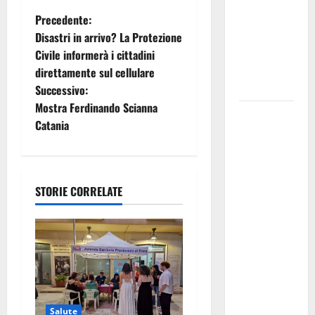
NABUCCO
N
Precedente:
IMMORTALE
Disastri in arrivo? La Protezione
a
ACCENDE IL
Civile informerà i cittadini
TEATRO
direttamente sul cellulare
v
ANTICO
Successivo:
i
Mostra Ferdinando Scianna
Pasquasia,
Catania
il Mpa
g
chiede la
a
convocazione
urgente del
STORIE CORRELATE
z
Consiglio
comunale di
i
Enna:
o
«Dopo gli
allarmismi,
n
confronto
pubblico su
Salute