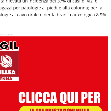
ta rilevata un’incidenza del 37% di casi di vizi di
agazzi per patologie ai piedi e alla colonna; per la
ologie al cavo orale e per la branca auxologica 8,9%
vertisement