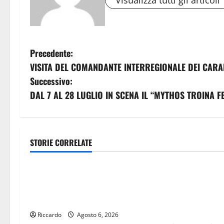
N
Precedente:
VISITA DEL COMANDANTE INTERREGIONALE DEI CARAB
a
Successivo:
v
DAL 7 AL 28 LUGLIO IN SCENA IL “MYTHOS TROINA F
i
g
STORIE CORRELATE
sanità
sanità
a
Salute, giunta regionale nomina
Sanità, via lib
z
Sabrina Cillia alla direzione del
da 16 milioni 
i
Cefpas
di Gela. Schif
totale copertu
Riccardo
Agosto 6, 2026
o