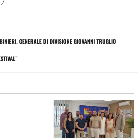
INIERI, GENERALE DI DIVISIONE GIOVANNI TRUGLIO
ESTIVAL”
era al finanziamento
per il nuovo ospedale
ani: «Garantiamo la
ra finanziaria»