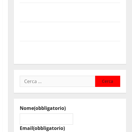
Temporale: a lavoro i volontari. Auto bloccata ad
Enna bassa
DEFINITO IL PROGRAMMA DELLA SETTIMA EDIZIONE
DEL MARZAMEMI CINEFEST
Salute, giunta regionale nomina Sabrina Cillia alla
direzione del Cefpas
Ricerca
per:
Nome
(obbligatorio)
Email
(obbligatorio)