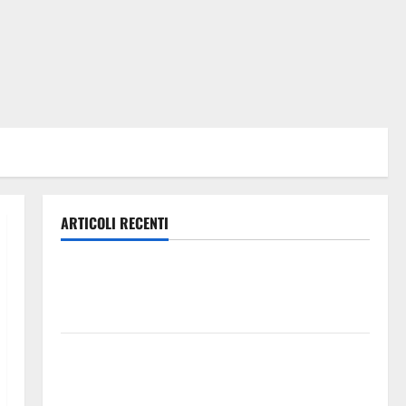
ARTICOLI RECENTI
Caronia (Noi Moderati): “Basta valzer di poltrone, a
Palermo serve un programma per giovani e servizi
efficienti
POSTE ITALIANE: IN PROVINCIA DI ENNA CON
“SEGUIMI” LA CORRISPONDENZA VIENE IN VACANZA
CON TE