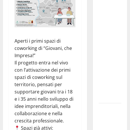
“Apprezziamo
l’incremento
dei
trasferimenti
ai Comuni
Un primo
Aperti i primi spazi di
passo
coworking di “Giovani, che
importante
Impresa!”
che dovrà
Il progetto entra nel vivo
trovare
con l’attivazione dei primi
continuità
spazi di coworking sul
nelle
territorio, pensati per
prossime
supportare giovani tra i 18
Finanziarie”
e i 35 anni nello sviluppo di
idee imprenditoriali, nella
Notti di
collaborazione e nella
BCsicilia.
crescita professionale.
Montelepre,
Spazi già attivi: