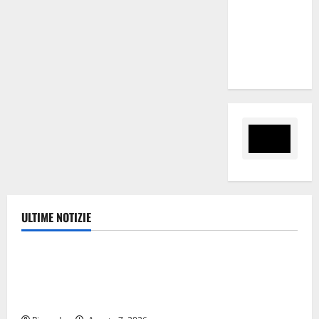
programma
per giovani
e servizi
efficienti
ULTIME NOTIZIE
Eventi
Giochi di Quartiere e Calcio Balilla Umano:
tradizione e innovazione per la festa della Madonna
dè Carusi