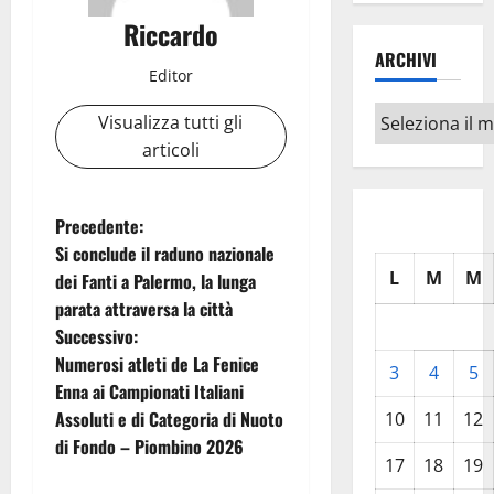
Riccardo
ARCHIVI
Editor
Archivi
Visualizza tutti gli
articoli
N
Precedente:
Si conclude il raduno nazionale
a
L
M
M
dei Fanti a Palermo, la lunga
parata attraversa la città
v
Successivo:
i
Numerosi atleti de La Fenice
3
4
5
Enna ai Campionati Italiani
g
Assoluti e di Categoria di Nuoto
10
11
12
di Fondo – Piombino 2026
a
17
18
19