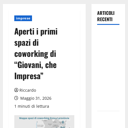
ARTICOLI
imprese
RECENTI
Aperti i primi
Giochi di
spazi di
Quartiere e
Calcio
coworking di
Balilla
“Giovani, che
Umano:
tradizione e
Impresa”
innovazione
per la festa
Riccardo
della
Madonna dè
Maggio 31, 2026
Carusi
1 minuti di lettura
Manovrina,
Anci Sicilia: