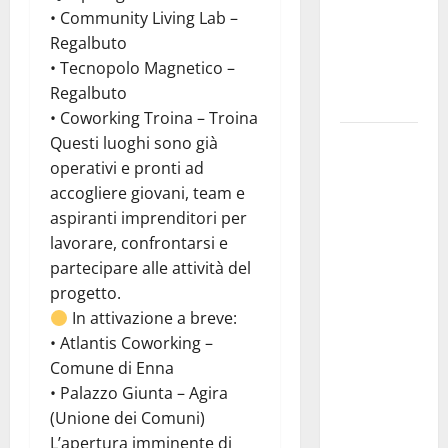
presentazione
• Community Living Lab –
del libro di
Regalbuto
Claudio
• Tecnopolo Magnetico –
D’Angelo
Regalbuto
“Trinakija”
• Coworking Troina – Troina
Isole
Questi luoghi sono già
minori,
operativi e pronti ad
Schifani al
accogliere giovani, team e
viaggio
aspiranti imprenditori per
inaugurale
lavorare, confrontarsi e
del
partecipare alle attività del
traghetto
progetto.
della
In attivazione a breve:
Regione tra
• Atlantis Coworking –
Porto
Comune di Enna
Empedocle
• Palazzo Giunta – Agira
e
(Unione dei Comuni)
Lampedusa:
L’apertura imminente di