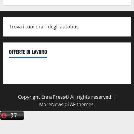
Trova i tuoi orari degli autobus
OFFERTE DI LAVORO
Il Centro La Diagnostica di Catenanuova ricerca un
tecnico sanitario di radiologia medica
a Enna
Copyright EnnaPress© All rights reserved.
|
MoreNews
di AF themes.