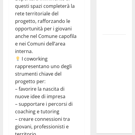
«Trasformiamo
questi spazi completerà la
gli impegni
rete territoriale del
in risultati
progetto, rafforzando le
concreti»
opportunità per i giovani
anche nel Comune capofila
Caronia
e nei Comuni dell’area
(Noi
interna.
Moderati):
I coworking
“Basta
rappresentano uno degli
valzer di
strumenti chiave del
poltrone, a
progetto per:
Palermo
– favorire la nascita di
serve un
nuove idee di impresa
programma
– supportare i percorsi di
per giovani
coaching e tutoring
e servizi
– creare connessioni tra
efficienti
giovani, professionisti e
territorio