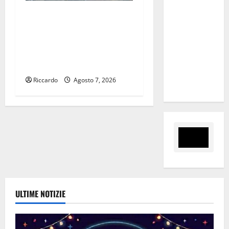
Palermo
Previsioni Meteo Enna: Ieri
(Velodromo)
nubifragio a Enna. Oggi
per due
ancora possibilità di
date del
temporali pomeridiani
Wave
teoricamente meno diffusi
Summer
Riccardo
Agosto 7, 2026
Music
ULTIME NOTIZIE