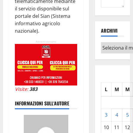
telematicamente mediante
il servizio disponibile sul
portale del Sian (Sistema
informativo agricolo
ARCHIVI
nazionale).
Advertisement
Archivi
Visite:
383
L
M
M
INFORMAZIONI SULL'AUTORE
3
4
5
10
11
12