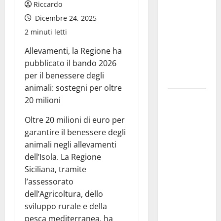
tecnico, si
Riccardo
ripensi un
Dicembre 24, 2025
sistema che
2 minuti letti
non
Allevamenti, la Regione ha
valorizza
pubblicato il bando 2026
più i
per il benessere degli
giovani»
animali: sostegni per oltre
Pubblicazione
20 milioni
delle
Oltre 20 milioni di euro per
graduatorie
garantire il benessere degli
definitive
animali negli allevamenti
delle
dell’Isola. La Regione
progressioni
Siciliana, tramite
verticali in
l’assessorato
deroga, i
dell’Agricoltura, dello
sindacati:
sviluppo rurale e della
“Un
pesca mediterranea, ha