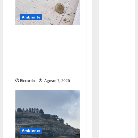
e
Shakespeare
Ambiente
a Ustica:
Teatri di
Castello di Lombardia,
Pietra
crolla un masso della cinta
prosegue il
muraria: chiusa
suo viaggio
parzialmente la strada
nella
perimetrale, convocato un
provincia di
tavolo tecnico
Palermo
Riccardo
Agosto 7, 2026
Salmo sarà
in Sicilia il
9 e 11
agosto a
Catania
(Villa
Ambiente
Bellini) e