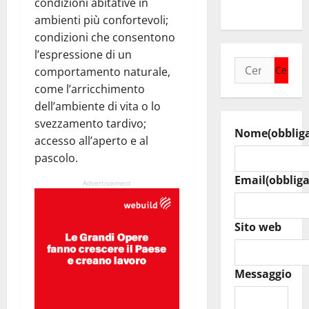
condizioni abitative in
Music
ambienti più confortevoli;
condizioni che consentono
l’espressione di un
Ricerca
comportamento naturale,
per:
come l’arricchimento
dell’ambiente di vita o lo
svezzamento tardivo;
Nome
(obblig
accesso all’aperto e al
pascolo.
Email
(obbliga
Advertisement
Sito web
Messaggio