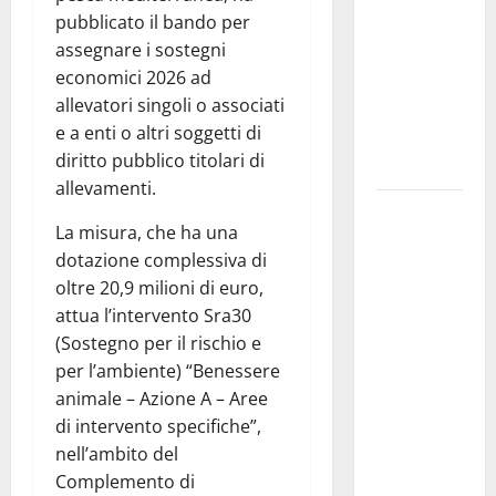
traguardo
pubblicato il bando per
molto
assegnare i sostegni
atteso dai
economici 2026 ad
lavoratori
allevatori singoli o associati
della
e a enti o altri soggetti di
Regione
diritto pubblico titolari di
Siciliana”
allevamenti.
TEATRI DI
La misura, che ha una
PIETRA
dotazione complessiva di
2026 in
oltre 20,9 milioni di euro,
Sicilia
attua l’intervento Sra30
Riccardo III
(Sostegno per il rischio e
e
per l’ambiente) “Benessere
Shakespeare
animale – Azione A – Aree
a Ustica:
di intervento specifiche”,
Teatri di
nell’ambito del
Pietra
Complemento di
prosegue il