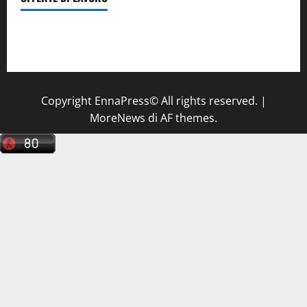
Il Centro La Diagnostica di Catenanuova ricerca un
tecnico sanitario di radiologia medica
a Enna
Copyright EnnaPress© All rights reserved.
|
MoreNews
di AF themes.