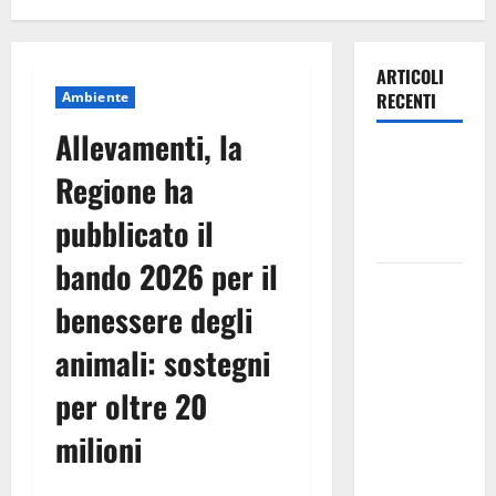
ARTICOLI
Ambiente
RECENTI
Allevamenti, la
Leonforte:
Regione ha
questa sera
la Notte
pubblicato il
Bianca
bando 2026 per il
Italia fuori
benessere degli
dal
Mondiale?
animali: sostegni
Alessio
Sundas:
per oltre 20
«Prima di
milioni
scegliere il
commissario