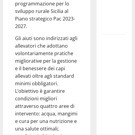
programmazione per lo
suo viaggio
sviluppo rurale Sicilia al
nella
Piano strategico Pac 2023-
provincia di
2027.
Palermo
Gli aiuti sono indirizzati agli
Salmo sarà
allevatori che adottano
in Sicilia il
volontariamente pratiche
9 e 11
migliorative per la gestione
agosto a
e il benessere dei capi
Catania
allevati oltre agli standard
(Villa
minimi obbligatori.
Bellini) e
L’obiettivo è garantire
Palermo
condizioni migliori
(Velodromo)
attraverso quattro aree di
per due
intervento: acqua, mangimi
date del
e cura per una nutrizione e
Wave
una salute ottimali;
Summer