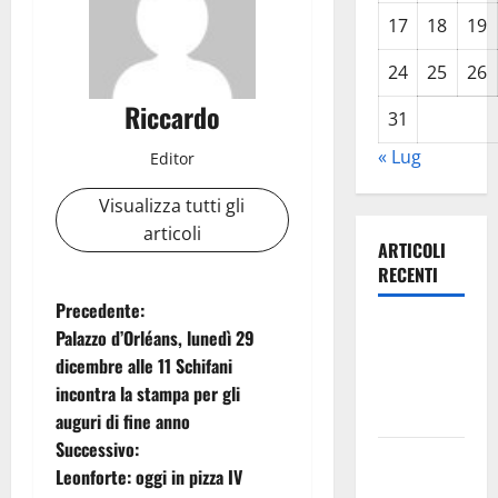
17
18
19
24
25
26
Riccardo
31
« Lug
Editor
Visualizza tutti gli
articoli
ARTICOLI
RECENTI
N
Precedente:
Leonforte:
Palazzo d’Orléans, lunedì 29
a
questa sera
dicembre alle 11 Schifani
la Notte
incontra la stampa per gli
v
Bianca
auguri di fine anno
i
Successivo:
Italia fuori
Leonforte: oggi in pizza IV
dal