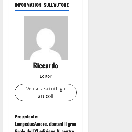
INFORMAZIONI SULL'AUTORE
Riccardo
Editor
Visualizza tutti gli
articoli
N
Precedente:
Lampedus’Amore, domani il gran
a
finale dell’XI edizione Al centro