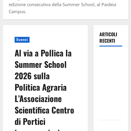
edizione consecutiva della Summer School, al Paideia
Campus.
ARTICOLI
Eventi
RECENTI
Al via a Pollica la
Estate
Summer School
ennese:
questa sera
2026 sulla
in piazza
Politica Agraria
Vittorio
Emanuele
L’Associazione
“Ridere in
ordine
Scientifica Centro
alfabetico”
di Portici
Archivio di