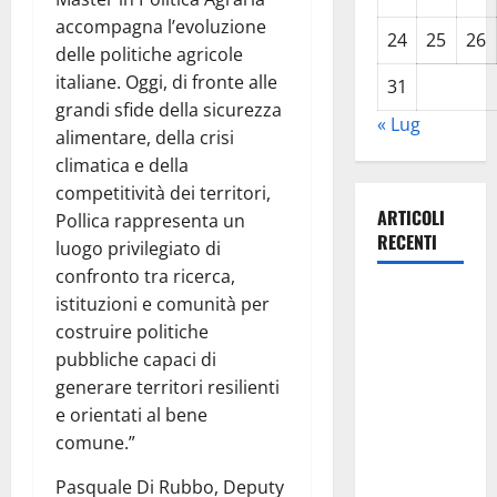
accompagna l’evoluzione
24
25
26
delle politiche agricole
italiane. Oggi, di fronte alle
31
grandi sfide della sicurezza
« Lug
alimentare, della crisi
climatica e della
competitività dei territori,
ARTICOLI
Pollica rappresenta un
RECENTI
luogo privilegiato di
confronto tra ricerca,
Estate
istituzioni e comunità per
ennese:
costruire politiche
questa sera
pubbliche capaci di
in piazza
generare territori resilienti
Vittorio
e orientati al bene
Emanuele
comune.”
“Ridere in
Pasquale Di Rubbo, Deputy
ordine