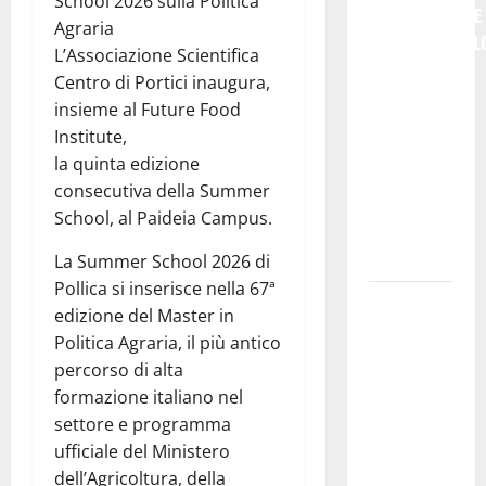
School 2026 sulla Politica
SEMPLICEMENTE
Agraria
COMMEMORARL
L’Associazione Scientifica
### Corpi
Centro di Portici inaugura,
intermedi e
insieme al Future Food
Terzo
Institute,
Settore
la quinta edizione
come
consecutiva della Summer
infrastruttura
School, al Paideia Campus.
democratica
del Paese
La Summer School 2026 di
Pollica si inserisce nella 67ª
Futuro
edizione del Master in
Nazionale
Politica Agraria, il più antico
Enna:
percorso di alta
informazione
formazione italiano nel
sui lavori
settore e programma
della Strada
ufficiale del Ministero
Panoramica
dell’Agricoltura, della