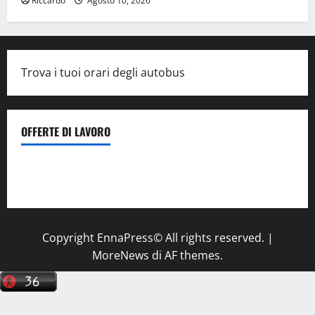
Riccardo
Agosto 10, 2026
Trova i tuoi orari degli autobus
OFFERTE DI LAVORO
Il Centro La Diagnostica di Catenanuova ricerca un
tecnico sanitario di radiologia medica
a Enna
Copyright EnnaPress© All rights reserved.
|
MoreNews
di AF themes.