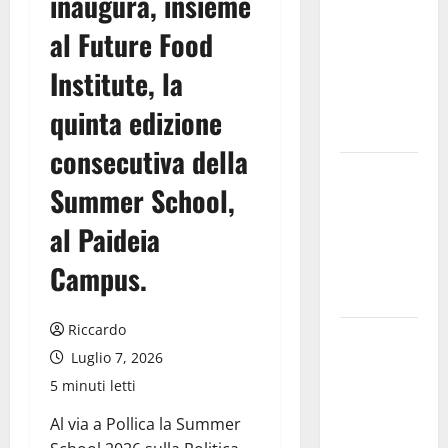
inaugura, insieme
Stato: 𝐀
𝐂𝐞𝐧𝐭𝐮𝐫𝐢𝐩𝐞
al Future Food
𝐥’𝐚𝐜𝐪𝐮𝐚
Institute, la
𝐝𝐢𝐯𝐞𝐧𝐭𝐚 𝐮𝐧
𝐩𝐫𝐨𝐠𝐞𝐭𝐭𝐨 𝐝𝐢
quinta edizione
𝐟𝐮𝐭𝐮𝐫𝐨
consecutiva della
All’ennese
Summer School,
Cinzia
Longo il
al Paideia
Premio
Campus.
Rosa
Balistreri
Riccardo
Giuseppe
Luglio 7, 2026
Germanà:
RIPARTIRE
5 minuti letti
DA STURZO,
Al via a Pollica la Summer
NON