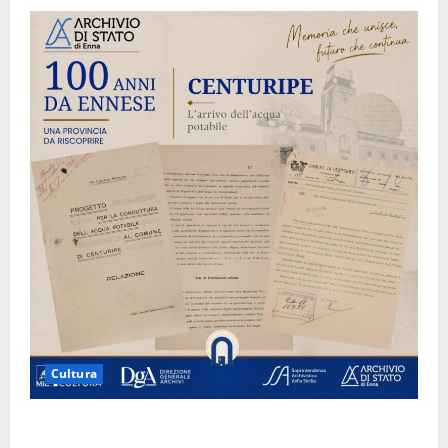
Cultura
Archivio di Stato: 𝐀 𝐂𝐞𝐧𝐭𝐮𝐫𝐢𝐩𝐞 𝐥’𝐚𝐜𝐪𝐮𝐚 𝐝𝐢𝐯𝐞𝐧𝐭𝐚 𝐮𝐧