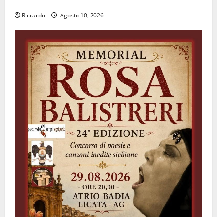
𝐩𝐫𝐨𝐠𝐞𝐭𝐭𝐨 𝐝𝐢 𝐟𝐮𝐭𝐮𝐫𝐨
Riccardo
Agosto 10, 2026