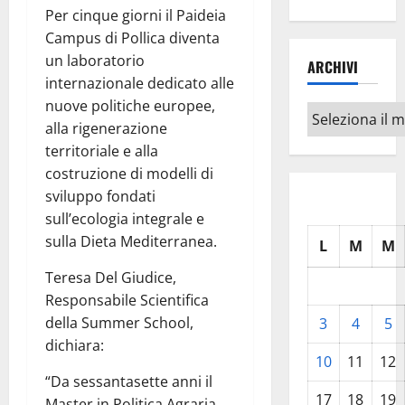
Per cinque giorni il Paideia
Campus di Pollica diventa
un laboratorio
ARCHIVI
internazionale dedicato alle
nuove politiche europee,
Archivi
alla rigenerazione
territoriale e alla
costruzione di modelli di
sviluppo fondati
sull’ecologia integrale e
sulla Dieta Mediterranea.
L
M
M
Teresa Del Giudice,
Responsabile Scientifica
della Summer School,
3
4
5
dichiara:
10
11
12
“Da sessantasette anni il
17
18
19
Master in Politica Agraria