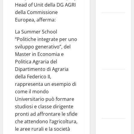
Head of Unit della DG AGRI
alfabetico”
della Commissione
Archivio di
Europea, afferma:
Stato: 𝐀
La Summer School
𝐂𝐞𝐧𝐭𝐮𝐫𝐢𝐩𝐞
“Politiche integrate per uno
𝐥’𝐚𝐜𝐪𝐮𝐚
sviluppo generativo”, del
𝐝𝐢𝐯𝐞𝐧𝐭𝐚 𝐮𝐧
Master in Economia e
𝐩𝐫𝐨𝐠𝐞𝐭𝐭𝐨 𝐝𝐢
Politica Agraria del
𝐟𝐮𝐭𝐮𝐫𝐨
Dipartimento di Agraria
All’ennese
della Federico II,
Cinzia
rappresenta un esempio di
Longo il
come il mondo
Premio
Universitario può formare
Rosa
studiosi e classe dirigente
Balistreri
pronti ad affrontare le sfide
che attendono l’agricoltura,
Giuseppe
le aree rurali e la società
Germanà: