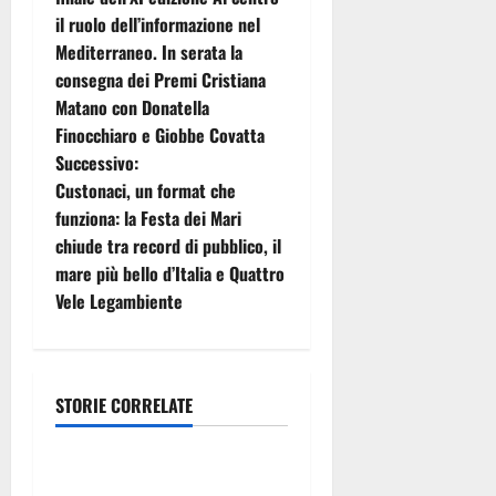
il ruolo dell’informazione nel
v
Mediterraneo. In serata la
i
consegna dei Premi Cristiana
Matano con Donatella
g
Finocchiaro e Giobbe Covatta
Successivo:
a
Custonaci, un format che
z
funziona: la Festa dei Mari
chiude tra record di pubblico, il
i
mare più bello d’Italia e Quattro
Vele Legambiente
o
n
e
STORIE CORRELATE
Eventi
a
Estate ennese: questa sera