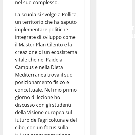
nel suo complesso.
RIPARTIRE
DA STURZO,
La scuola si svolge a Pollica,
NON
un territorio che ha saputo
SEMPLICEMENTE
implementare politiche
COMMEMORARL
integrate di sviluppo come
### Corpi
il Master Plan Cilento e la
intermedi e
creazione di un ecosistema
Terzo
vitale che nel Paideia
Settore
Campus e nella Dieta
come
Mediterranea trova il suo
infrastruttura
posizionamento fisico e
democratica
concettuale. Nel mio primo
del Paese
giorno di lezione ho
discusso con gli studenti
Futuro
della Visione europea sul
Nazionale
futuro dell’agricoltura e del
Enna:
cibo, con un focus sulla
informazione