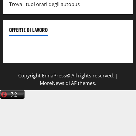
Trova i tuoi orari degli autobus
OFFERTE DI LAVORO
Il Centro La Diagnostica di Catenanuova ricerca un
tecnico sanitario di radiologia medica
a Enna
Copyright EnnaPress© All rights reserved.
|
MoreNews
di AF themes.