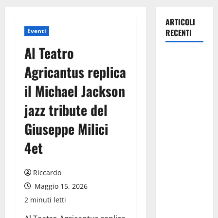
ARTICOLI
Eventi
RECENTI
Al Teatro
Pasquasia,
Agricantus replica
Giuseppe
Carta: “Al
il Michael Jackson
rientro dei
jazz tribute del
lavori
parlamentari,
Giuseppe Milici
urgente
audizione in
4et
Commissione
Ambiente,
Riccardo
servono
Maggio 15, 2026
chiarezza e
2 minuti letti
atti, non
allarmismi