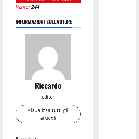
uno dei più
Visite:
244
grandi
“Buchi
INFORMAZIONI SULL'AUTORE
Neri” della
Regione
Sicilia
Enna questa
sera al
piazzale
Euno “Il
Riccardo
Barbiere di
Siviglia”
Editor
Previsioni
Visualizza tutti gli
Meteo
articoli
Enna: Nuova
probabilità
di