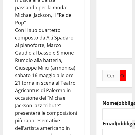
musica alla danza
collega di
passando per la moda:
Caltanissetta
Michael Jackson, il “Re del
Walter
Pop”
Tesauro
Con il suo quartetto
“Sinergia
composto da Aki Spadaro
tra i due
al pianoforte, Marco
territori”
Gaudio al basso e Simone
Rumolo alla batteria,
Giuseppe Milici (armonica)
Ricerca
sabato 16 maggio alle ore
per:
21 torna in scena al Teatro
Agricantus di Palermo in
occasione del “Michael
Nome
(obblig
Jackson Jazz tribute”
presenterà le composizioni
più rappresentative
Email
(obbliga
dell’artista americano in