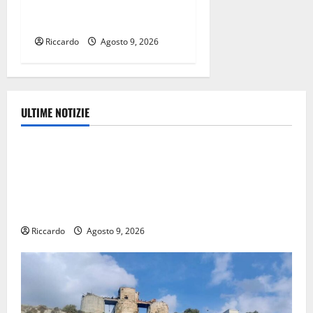
Spazio Ikigai arriva Fabio
Zuffanti
Riccardo
Agosto 9, 2026
ULTIME NOTIZIE
Ambiente
Pasquasia, Giuseppe Carta: “Al rientro dei lavori
parlamentari, urgente audizione in Commissione
Ambiente, servono chiarezza e atti, non allarmismi e
speculazioni politiche”
Riccardo
Agosto 9, 2026