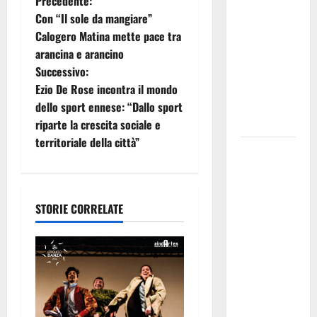
N
Precedente:
temporali
Con “Il sole da mangiare”
a
pomeridiani.
Calogero Matina mette pace tra
Temperature
arancina e arancino
v
stabili, due
Successivo:
gradi circa
i
Ezio De Rose incontra il mondo
sopra
dello sport ennese: “Dallo sport
g
media.
riparte la crescita sociale e
territoriale della città”
a
Il sindaco di
Enna
z
Mirello
Crisafulli
i
STORIE CORRELATE
incontra il
o
collega di
Caltanissetta
n
Walter
Tesauro
e
“Sinergia