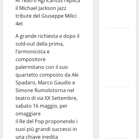
Al Teatro Agricantus replica
e
il Michael Jackson jazz
speculazioni
tribute del Giuseppe Milici
politiche”
4et
Pasquasia:
A grande richiesta e dopo il
uno dei più
sold-out della prima,
grandi
l’armonicista e
“Buchi
compositore
Neri” della
palermitano con il suo
Regione
quartetto composto da Aki
Sicilia
Spadaro, Marco Gaudio e
Simone Rumolotorna nel
Enna questa
teatro di via XX Settembre,
sera al
sabato 16 maggio, per
piazzale
omaggiare
Euno “Il
il Re del Pop proponendo i
Barbiere di
suoi più grandi successi in
Siviglia”
una chiave inedita