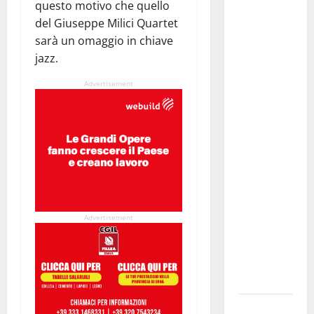
questo motivo che quello
Giuseppe
del Giuseppe Milici Quartet
Carta: “Al
sarà un omaggio in chiave
rientro dei
jazz.
lavori
Advertisement
parlamentari,
urgente
audizione in
Commissione
Ambiente,
servono
chiarezza e
atti, non
Advertisement
allarmismi
e
speculazioni
politiche”
Pasquasia: