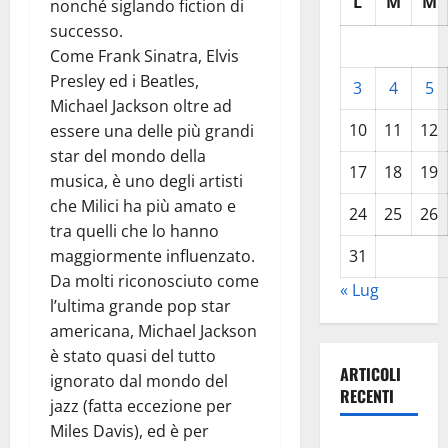
L
M
M
nonché siglando fiction di
successo.
Come Frank Sinatra, Elvis
Presley ed i Beatles,
3
4
5
Michael Jackson oltre ad
10
11
12
essere una delle più grandi
star del mondo della
17
18
19
musica, è uno degli artisti
che Milici ha più amato e
24
25
26
tra quelli che lo hanno
maggiormente influenzato.
31
Da molti riconosciuto come
« Lug
l’ultima grande pop star
americana, Michael Jackson
è stato quasi del tutto
ARTICOLI
ignorato dal mondo del
RECENTI
jazz (fatta eccezione per
Miles Davis), ed è per
Pasquasia,