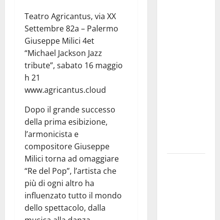
Previsioni
Teatro Agricantus, via XX
Meteo
Settembre 82a – Palermo
Enna: Nuova
Giuseppe Milici 4et
probabilità
“Michael Jackson Jazz
di
tribute”, sabato 16 maggio
temporali
h 21
pomeridiani.
www.agricantus.cloud
Temperature
stabili, due
Dopo il grande successo
gradi circa
della prima esibizione,
sopra
l’armonicista e
media.
compositore Giuseppe
Milici torna ad omaggiare
Il sindaco di
“Re del Pop”, l’artista che
Enna
più di ogni altro ha
Mirello
influenzato tutto il mondo
Crisafulli
dello spettacolo, dalla
incontra il