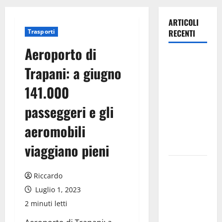
ARTICOLI
Trasporti
RECENTI
Aeroporto di
DEFINITO IL
Trapani: a giugno
PROGRAMMA
DELLA
141.000
SETTIMA
passeggeri e gli
EDIZIONE
DEL
aeromobili
MARZAMEMI
CINEFEST
viaggiano pieni
Salute,
Riccardo
giunta
regionale
Luglio 1, 2023
nomina
2 minuti letti
Sabrina