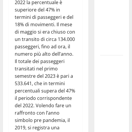
2022 la percentuale è
Gourmet –
superiore del 47% in
III Edizione:
termini di passeggeri e del
Mirabella
18% di movimenti. Il mese
Imbaccari
di maggio si era chiuso con
celebra le
un transito di circa 134.000
eccellenze
passeggeri, fino ad ora, il
del Calatino
numero più alto dell’anno.
Ddl
Il totale dei passeggeri
“Coesione
transitati nel primo
e crescita”,
semestre del 2023 è pari a
ok da
533.641, che in termini
giunta a
percentuali supera del 47%
manovra da
il periodo corrispondente
oltre 220
del 2022. Volendo fare un
milioni.
raffronto con l’anno
Schifani:
simbolo pre pandemia, il
«Sostegno
2019, si registra una