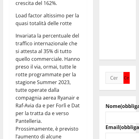
alle
crescita del 162%.
famiglie e
Load factor altissimo per la
alle
quasi totalità delle rotte
imprese,
frutto del
Invariata la percentuale del
risanamento
traffico internazionale che
dei conti»
si attesta al 35% di tutto
quello commerciale. Hanno
preso il via, ormai, tutte le
rotte programmate per la
Ricerca
stagione Summer 2023,
per:
tutte operate dalla
compagnia aerea Ryanair e
Raf-Avia da e per Forlì e Dat
Nome
(obblig
per la tratta da e verso
Pantelleria.
Email
(obbliga
Prossimamente, è previsto
l’aumento di alcune