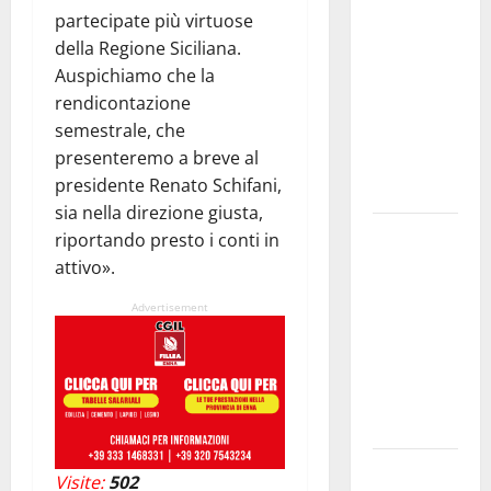
partecipate più virtuose
PROGRAMMA
della Regione Siciliana.
DELLA
Auspichiamo che la
SETTIMA
rendicontazione
EDIZIONE
semestrale, che
DEL
presenteremo a breve al
MARZAMEMI
presidente Renato Schifani,
CINEFEST
sia nella direzione giusta,
Salute,
riportando presto i conti in
giunta
attivo».
regionale
Advertisement
nomina
Sabrina
Cillia alla
direzione
del Cefpas
Sanità, via
Visite:
502