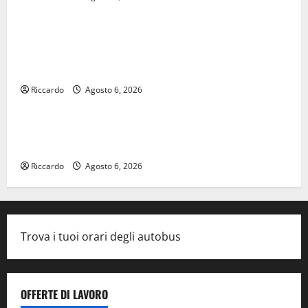
Sanità, via libera al finanziamento da 16 milioni per
il nuovo ospedale di Gela. Schifani: «Garantiamo la
totale copertura finanziaria»
Riccardo
Agosto 6, 2026
Agroalimentare
Sicula Gourmet – III Edizione: Mirabella Imbaccari
celebra le eccellenze del Calatino
Riccardo
Agosto 6, 2026
Trova i tuoi orari degli autobus
OFFERTE DI LAVORO