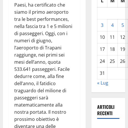
L
M
M
Paesi, ha certificato che
siamo il primo aeroporto
tra le best performances,
3
4
5
nella fascia tra 1 e 5 milioni
di passeggeri. Oggi, con i
10
11
12
numeri di giugno,
l’aeroporto di Trapani
17
18
19
raggiunge, nei primi sei
24
25
26
mesi dell’anno, quota
533.641 passeggeri. Facile
31
dedurre come, alla fine
« Lug
dell’anno, il fatidico
traguardo del milione di
passeggeri sarà
matematicamente alla
ARTICOLI
nostra portata. Il nostro
RECENTI
prossimo obiettivo è
diventare una delle
DEFINITO IL