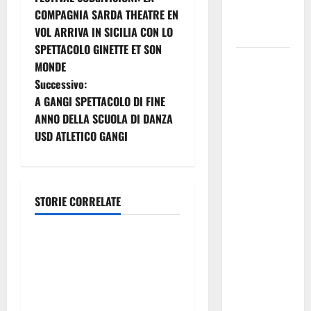
a
COMPAGNIA SARDA THEATRE EN
eccellenze
VOL ARRIVA IN SICILIA CON LO
del Calatino
v
SPETTACOLO GINETTE ET SON
Ddl
i
MONDE
“Coesione
Successivo:
g
e crescita”,
A GANGI SPETTACOLO DI FINE
ok da
ANNO DELLA SCUOLA DI DANZA
a
giunta a
USD ATLETICO GANGI
manovra da
z
oltre 220
i
milioni.
Schifani:
STORIE CORRELATE
o
Trasporti
«Sostegno
alle
n
Porto di Termini, Sunseri
famiglie e
(M5S): “Basta polemiche,
e
alle
Tardino torni al confronto
imprese,
a
con il Comune. Risorse
frutto del