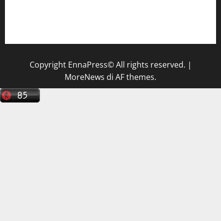
Il Centro La Diagnostica di Catenanuova ricerca un
tecnico sanitario di radiologia medica
a Enna
Copyright EnnaPress© All rights reserved.
|
MoreNews
di AF themes.