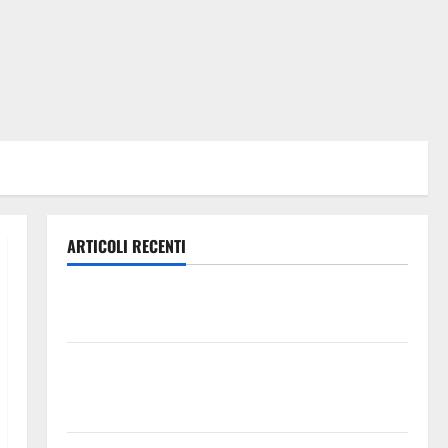
ARTICOLI RECENTI
Lavoro. Venezia (PD): “Depositato ddl all’ARS per
valorizzare le imprese domestiche”
Pergusa si prepara alla “Notte dell’Assunta”: il 14
agosto musica, spettacolo, gastronomia e una
sorpresa di mezzanotte.