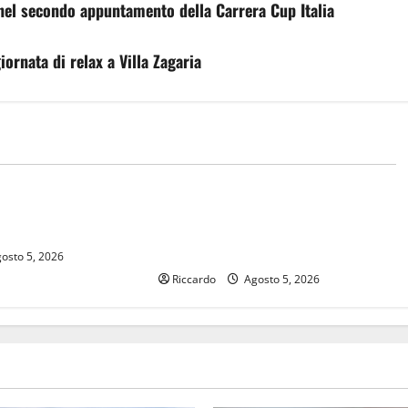
 nel secondo appuntamento della Carrera Cup Italia
ornata di relax a Villa Zagaria
mo
Automobilismo
ta” verso Popoli con
Formula 1 Pirelli Gran Premio
d’Italia 2026: conto alla rovescia a
un mese dall’evento
osto 5, 2026
Riccardo
Agosto 5, 2026