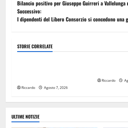
Bilancio positivo per Giuseppe Guirreri a Vallelunga
a
Successivo:
v
I dipendenti del Libero Consorzio si concedono una gi
i
g
STORIE CORRELATE
Automobilismo
Automobilis
a
Automobilismo – Si chiuderanno il
Magliona “svol
z
19 agosto le iscrizioni al 6° Slalom
la Np03
i
Città di Alessandria della Rocca
Riccardo
Ag
Riccardo
Agosto 7, 2026
o
n
e
ULTIME NOTIZIE