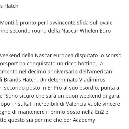
s Hatch
Monti è pronto per l’avvincente sfida sull’ovale
a come secondo round della Nascar Whelen Euro
e weekend della Nascar europea disputato lo scorso
rsport ha conquistato un ricco bottino, la
ntamento nel decimo anniversario dell’American
e di Brands Hatch. Un determinato Vladimiros
e un secondo posto in EnPro al suo esordio, punta a
iara: ”Sono sicuro che sarà un buon weekend di gara,
o i risultati incredibili di Valencia vuole vincere
mpegno di mantenere il primo posto nella En2 e
utto questo sia per me che per Academy