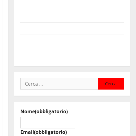
Sanità: Non riconosciuto il Buono Pasto: sindacato
Nursind avvia una vertenza a Asp e Oasi Maria SS
Troina
Giornata di vigilia per il 23° Rally Tirreno Messina
Automobilismo – Si chiuderanno il 19 agosto le
iscrizioni al 6° Slalom Città di Alessandria della
Rocca
Ricerca
per:
Nome
(obbligatorio)
Email
(obbligatorio)