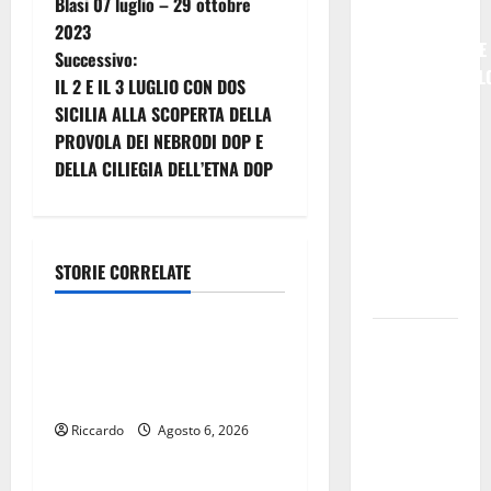
i
Blasi 07 luglio – 29 ottobre
NON
2023
g
SEMPLICEMENTE
Successivo:
COMMEMORARL
IL 2 E IL 3 LUGLIO CON DOS
a
### Corpi
SICILIA ALLA SCOPERTA DELLA
intermedi e
z
PROVOLA DEI NEBRODI DOP E
Terzo
DELLA CILIEGIA DELL’ETNA DOP
i
Settore
come
o
infrastruttura
democratica
STORIE CORRELATE
n
Cinema
del Paese
e
Futuro
DEFINITO IL PROGRAMMA
Nazionale
a
DELLA SETTIMA EDIZIONE
Enna:
DEL MARZAMEMI CINEFEST
r
informazione
Riccardo
Agosto 6, 2026
Cinema
sui lavori
t
della Strada