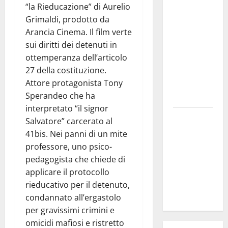
“la Rieducazione” di Aurelio
### Corpi
Grimaldi, prodotto da
intermedi e
Arancia Cinema. Il film verte
Terzo
sui diritti dei detenuti in
Settore
ottemperanza dell’articolo
come
27 della costituzione.
infrastruttura
Attore protagonista Tony
democratica
Sperandeo che ha
del Paese
interpretato “il signor
Futuro
Salvatore” carcerato al
Nazionale
41bis. Nei panni di un mite
Enna:
professore, uno psico-
informazione
pedagogista che chiede di
sui lavori
applicare il protocollo
della Strada
rieducativo per il detenuto,
Panoramica
condannato all’ergastolo
per gravissimi crimini e
omicidi mafiosi e ristretto