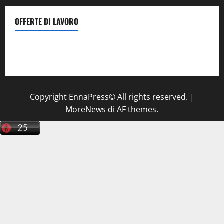
OFFERTE DI LAVORO
Il Centro La Diagnostica di Catenanuova ricerca un
tecnico sanitario di radiologia medica
a Enna
Copyright EnnaPress© All rights reserved.
|
MoreNews
di AF themes.