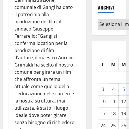
L’amministrazione
comunale di Gangi ha dato
ARCHIVI
il patrocinio alla
produzione del film, il
Archivi
sindaco Giuseppe
Ferrarello: “Gangi si
conferma location per la
produzione di film
d’autore, il maestro Aurelio
L
M
M
Grimaldi ha scelto il nostro
comune per girare un film
che affronta un tema
attuale come quello della
3
4
5
rieducazione nelle carceri e
la nostra struttura, mai
10
11
12
utilizzata, è stato il luogo
17
18
19
ideale dove poter girare
senza bisogno di richiedere
24
25
26