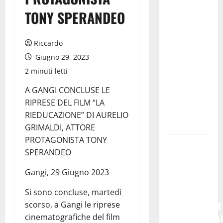
𝐥’𝐚𝐜𝐪𝐮𝐚
TONY SPERANDEO
𝐝𝐢𝐯𝐞𝐧𝐭𝐚 𝐮𝐧
𝐩𝐫𝐨𝐠𝐞𝐭𝐭𝐨 𝐝𝐢
𝐟𝐮𝐭𝐮𝐫𝐨
Riccardo
Giugno 29, 2023
All’ennese
2 minuti letti
Cinzia
Longo il
A GANGI CONCLUSE LE
Premio
RIPRESE DEL FILM “LA
Rosa
RIEDUCAZIONE” DI AURELIO
Balistreri
GRIMALDI, ATTORE
PROTAGONISTA TONY
Giuseppe
SPERANDEO
Germanà:
RIPARTIRE
Gangi, 29 Giugno 2023
DA STURZO,
Si sono concluse, martedì
NON
scorso, a Gangi le riprese
SEMPLICEMENTE
cinematografiche del film
COMMEMORARL