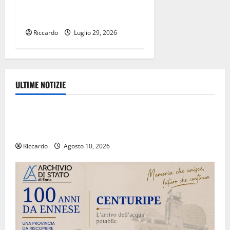
Enna il 31 luglio ai presenta
il cineraconto Sulfur Road
Riccardo
Luglio 29, 2026
ULTIME NOTIZIE
Eventi
Estate ennese: questa sera in piazza Vittorio
Emanuele “Ridere in ordine alfabetico”
Riccardo
Agosto 10, 2026