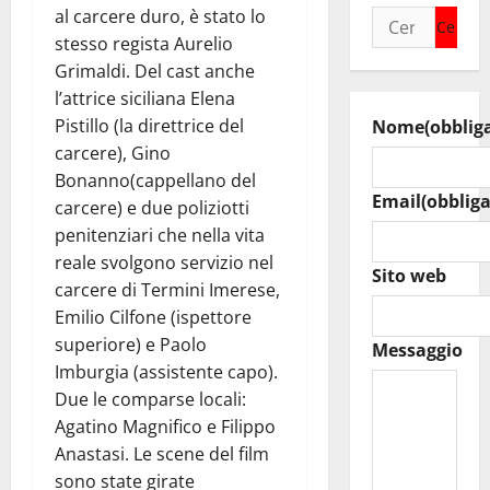
al carcere duro, è stato lo
Ricerca
stesso regista Aurelio
per:
Grimaldi. Del cast anche
l’attrice siciliana Elena
Pistillo (la direttrice del
Nome
(obblig
carcere), Gino
Bonanno(cappellano del
Email
(obbliga
carcere) e due poliziotti
penitenziari che nella vita
reale svolgono servizio nel
Sito web
carcere di Termini Imerese,
Emilio Cilfone (ispettore
superiore) e Paolo
Messaggio
Imburgia (assistente capo).
Due le comparse locali:
Agatino Magnifico e Filippo
Anastasi. Le scene del film
sono state girate