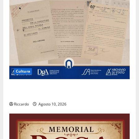
Cultura
Archivio di Stato: 𝐀 𝐂𝐞𝐧𝐭𝐮𝐫𝐢𝐩𝐞 𝐥’𝐚𝐜𝐪𝐮𝐚 𝐝𝐢𝐯𝐞𝐧𝐭𝐚 𝐮𝐧
𝐩𝐫𝐨𝐠𝐞𝐭𝐭𝐨 𝐝𝐢 𝐟𝐮𝐭𝐮𝐫𝐨
Riccardo
Agosto 10, 2026