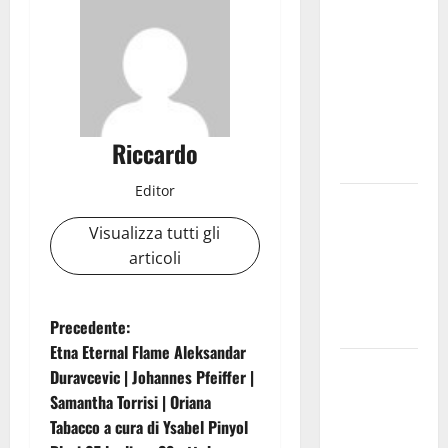
Archivio di
Stato: 𝐀
𝐂𝐞𝐧𝐭𝐮𝐫𝐢𝐩𝐞
𝐥’𝐚𝐜𝐪𝐮𝐚
𝐝𝐢𝐯𝐞𝐧𝐭𝐚 𝐮𝐧
𝐩𝐫𝐨𝐠𝐞𝐭𝐭𝐨 𝐝𝐢
Riccardo
𝐟𝐮𝐭𝐮𝐫𝐨
Editor
All’ennese
Cinzia
Visualizza tutti gli
Longo il
articoli
Premio
Rosa
N
Precedente:
Balistreri
Etna Eternal Flame Aleksandar
a
Giuseppe
Duravcevic | Johannes Pfeiffer |
Germanà:
Samantha Torrisi | Oriana
v
RIPARTIRE
Tabacco a cura di Ysabel Pinyol
DA STURZO,