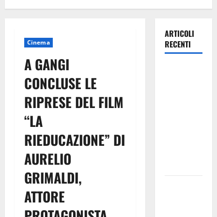
ARTICOLI
Cinema
RECENTI
A GANGI
Estate
CONCLUSE LE
ennese:
questa sera
RIPRESE DEL FILM
in piazza
“LA
Vittorio
Emanuele
RIEDUCAZIONE” DI
“Ridere in
ordine
AURELIO
alfabetico”
GRIMALDI,
Archivio di
ATTORE
Stato: 𝐀
𝐂𝐞𝐧𝐭𝐮𝐫𝐢𝐩𝐞
PROTAGONISTA