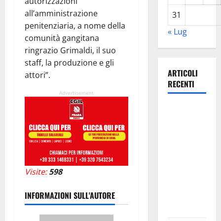
autorizzazioni
all’amministrazione
31
penitenziaria, a nome della
« Lug
comunità gangitana
ringrazio Grimaldi, il suo
staff, la produzione e gli
ARTICOLI
attori”.
RECENTI
Advertisement
Estate
ennese:
questa sera
in piazza
Vittorio
Emanuele
Visite:
598
“Ridere in
INFORMAZIONI SULL'AUTORE
ordine
alfabetico”