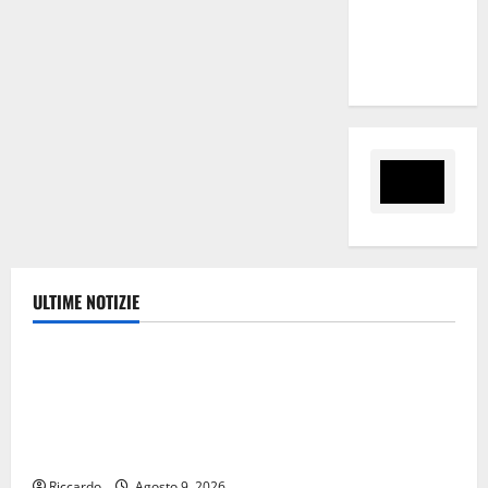
“Sinergia
tra i due
territori”
ULTIME NOTIZIE
Ambiente
Pasquasia, Giuseppe Carta: “Al rientro dei lavori
parlamentari, urgente audizione in Commissione
Ambiente, servono chiarezza e atti, non allarmismi e
speculazioni politiche”
Riccardo
Agosto 9, 2026