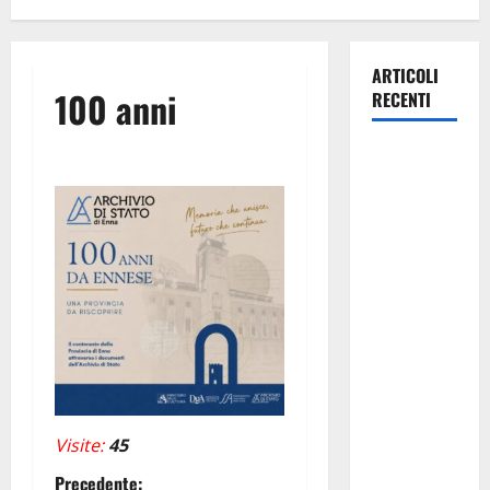
ARTICOLI
100 anni
RECENTI
Pasquasia,
Giuseppe
Carta: “Al
rientro dei
lavori
parlamentari,
urgente
audizione in
Commissione
Ambiente,
servono
Visite:
45
chiarezza e
Precedente:
atti, non