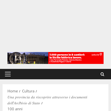
Menu
principale
Home
Cultura
𝑈𝑛𝑎 𝑝𝑟𝑜𝑣𝑖𝑛𝑐𝑖𝑎 𝑑𝑎 𝑟𝑖𝑠𝑐𝑜𝑝𝑟𝑖𝑟𝑒 𝑎𝑡𝑡𝑟𝑎𝑣𝑒𝑟𝑠𝑜 𝑖 𝑑𝑜𝑐𝑢𝑚𝑒𝑛𝑡𝑖
𝑑𝑒𝑙𝑙’𝐴𝑟𝑐ℎ𝑖𝑣𝑖𝑜 𝑑𝑖 𝑆𝑡𝑎𝑡𝑜
100 anni