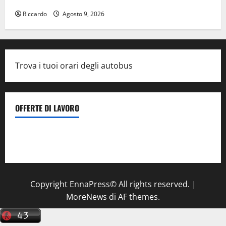
Riccardo
Agosto 9, 2026
Trova i tuoi orari degli autobus
OFFERTE DI LAVORO
Il Centro La Diagnostica di Catenanuova ricerca un
tecnico sanitario di radiologia medica
a Enna
Copyright EnnaPress© All rights reserved.
|
MoreNews
di AF themes.