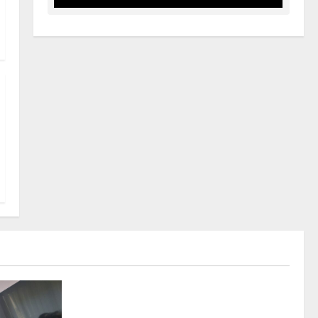
Rally
Giornata di vigilia per il 23° Rally
Tirreno Messina