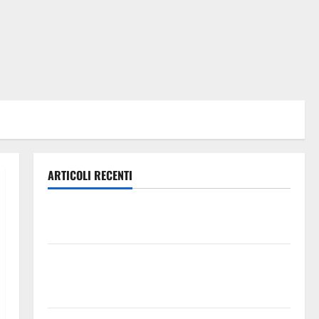
ARTICOLI RECENTI
Lavoro. Venezia (PD): “Depositato ddl all’ARS per
valorizzare le imprese domestiche”
Pergusa si prepara alla “Notte dell’Assunta”: il 14
agosto musica, spettacolo, gastronomia e una
sorpresa di mezzanotte.