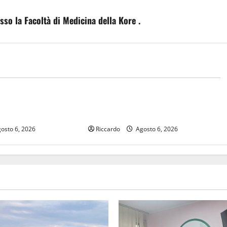
esso la Facoltà di Medicina della Kore .
Rally
ARO DI LUNA PER LA
Rally Tirreno Messina, svelati i
RSPORT
protagonisti della 23ª edizione
osto 6, 2026
Riccardo
Agosto 6, 2026