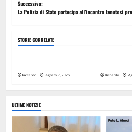
a
Successivo:
v
La Polizia di Stato partecipa all’incontro tenutosi pr
i
g
STORIE CORRELATE
Rally
Rally
a
Giornata di vigilia per il 23° Rally
SFIDE AL CHI
z
Tirreno Messina
ISLAND MOTO
i
Riccardo
Agosto 7, 2026
Riccardo
Ag
o
n
ULTIME NOTIZIE
e
a