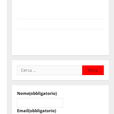
Sanità: Non riconosciuto il Buono Pasto: sindacato
Nursind avvia una vertenza a Asp e Oasi Maria SS
Troina
Giornata di vigilia per il 23° Rally Tirreno Messina
Automobilismo – Si chiuderanno il 19 agosto le
iscrizioni al 6° Slalom Città di Alessandria della
Rocca
Ricerca
per:
Nome
(obbligatorio)
Email
(obbligatorio)