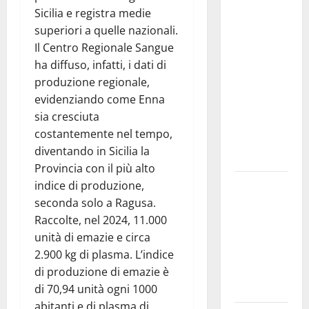
dei
Sicilia e registra medie
contributi
superiori a quelle nazionali.
della
Il Centro Regionale Sangue
Regione
ha diffuso, infatti, i dati di
2026.
produzione regionale,
Schifani:
evidenziando come Enna
«Favoriamo
sia cresciuta
pluralismo
costantemente nel tempo,
e crescita
diventando in Sicilia la
professionale»
Provincia con il più alto
U.I.R. e
indice di produzione,
CESFAT: al
seconda solo a Ragusa.
centro
Raccolte, nel 2024, 11.000
legalità,
unità di emazie e circa
formazione
2.900 kg di plasma. L’indice
e valori
di produzione di emazie è
costituzionali
di 70,94 unità ogni 1000
abitanti e di plasma di