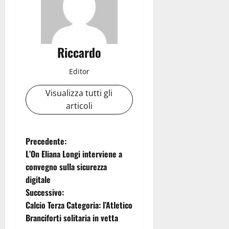
Riccardo
Editor
Visualizza tutti gli
articoli
N
Precedente:
L’On Eliana Longi interviene a
a
convegno sulla sicurezza
digitale
v
Successivo:
i
Calcio Terza Categoria: l’Atletico
Branciforti solitaria in vetta