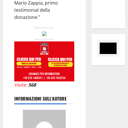
Mario Zappia, primo
tanti
testimonial della
ragazzi
donazione.”
un’opportunità”
Advertisement
Advertisement
Visite:
568
INFORMAZIONI SULL'AUTORE