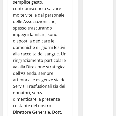
semplice gesto,
CESFAT: al
contribuiscono a salvare
centro
molte vite, e dal personale
legalità,
delle Associazioni che,
formazione
spesso trascurando
e valori
impegni familiari, sono
costituzionali
disposti a dedicare le
domeniche e i giorni festivi
Voucher
alla raccolta del sangue. Un
sportivi,
ringraziamento particolare
solo 6
va alla Direzione strategica
giorni per
dell’Azienda, sempre
fare
attenta alle esigenze sia dei
domanda.
Servizi Trasfusionali sia dei
Marano
donatori, senza
“Regione
dimenticare la presenza
proroghi
costante del nostro
scadenza o
Direttore Generale, Dott.
negherà a