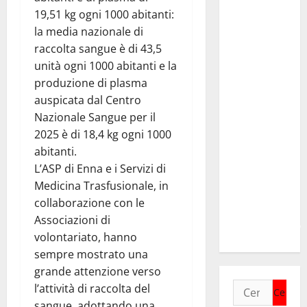
Voucher
19,51 kg ogni 1000 abitanti:
sportivi,
la media nazionale di
solo 6
raccolta sangue è di 43,5
giorni per
unità ogni 1000 abitanti e la
fare
produzione di plasma
domanda.
auspicata dal Centro
Marano
Nazionale Sangue per il
“Regione
2025 è di 18,4 kg ogni 1000
proroghi
abitanti.
scadenza o
L’ASP di Enna e i Servizi di
negherà a
Medicina Trasfusionale, in
tanti
collaborazione con le
ragazzi
Associazioni di
un’opportunità”
volontariato, hanno
sempre mostrato una
grande attenzione verso
Ricerca
l’attività di raccolta del
per:
sangue, adottando una