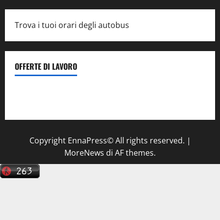
Trova i tuoi orari degli autobus
OFFERTE DI LAVORO
Il Centro La Diagnostica di Catenanuova ricerca un
tecnico sanitario di radiologia medica
a Enna
Copyright EnnaPress© All rights reserved.
|
MoreNews
di AF themes.