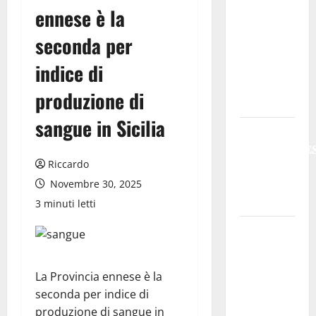
ennese è la
Meteo
Enna: Oggi
seconda per
più
indice di
instabile e
un po’ meno
produzione di
caldo.
sangue in Sicilia
𝐄𝐒𝐓𝐀𝐓𝐄
𝐑𝐄𝐆𝐀𝐋𝐁𝐔𝐓𝐄
Riccardo
𝟐𝟎𝟐𝟔 –
𝐅𝐄𝐒𝐓𝐀 𝐃𝐈
Novembre 30, 2025
𝐒𝐀𝐍 𝐕𝐈𝐓𝐎
3 minuti letti
Editoria,
approvata
la
La Provincia ennese è la
graduatoria
seconda per indice di
definitiva
produzione di sangue in