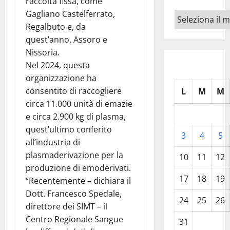
raccolta fissa, come
Gagliano Castelferrato,
Archivi
Regalbuto e, da
quest’anno, Assoro e
Nissoria.
Nel 2024, questa
organizzazione ha
consentito di raccogliere
L
M
M
circa 11.000 unità di emazie
e circa 2.900 kg di plasma,
quest’ultimo conferito
3
4
5
all’industria di
plasmaderivazione per la
10
11
12
produzione di emoderivati.
17
18
19
“Recentemente – dichiara il
Dott. Francesco Spedale,
24
25
26
direttore dei SIMT – il
Centro Regionale Sangue
31