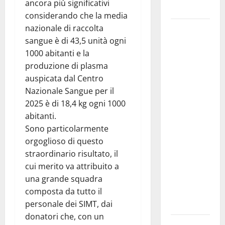
ancora più significativi
𝐒𝐀𝐍 𝐕𝐈𝐓𝐎
considerando che la media
nazionale di raccolta
Editoria,
sangue è di 43,5 unità ogni
approvata
1000 abitanti e la
la
produzione di plasma
graduatoria
auspicata dal Centro
definitiva
Nazionale Sangue per il
dei
2025 è di 18,4 kg ogni 1000
contributi
abitanti.
della
Sono particolarmente
Regione
orgoglioso di questo
2026.
straordinario risultato, il
Schifani:
cui merito va attribuito a
«Favoriamo
una grande squadra
pluralismo
composta da tutto il
e crescita
personale dei SIMT, dai
professionale»
donatori che, con un
U.I.R. e