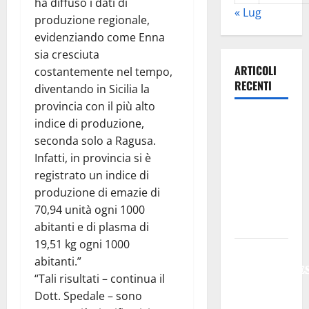
ha diffuso i dati di
« Lug
produzione regionale,
evidenziando come Enna
sia cresciuta
ARTICOLI
costantemente nel tempo,
RECENTI
diventando in Sicilia la
provincia con il più alto
Previsioni
indice di produzione,
Meteo
seconda solo a Ragusa.
Enna: Oggi
Infatti, in provincia si è
più
registrato un indice di
instabile e
produzione di emazie di
un po’ meno
70,94 unità ogni 1000
caldo.
abitanti e di plasma di
19,51 kg ogni 1000
𝐄𝐒𝐓𝐀𝐓𝐄
abitanti.”
𝐑𝐄𝐆𝐀𝐋𝐁𝐔𝐓𝐄
“Tali risultati – continua il
𝟐𝟎𝟐𝟔 –
Dott. Spedale – sono
𝐅𝐄𝐒𝐓𝐀 𝐃𝐈